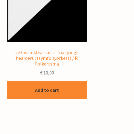
2e Instruktive suite : foar jonge
hearders ; (symfonyorkest) / P.
Folkertsma
€
10,00
Add to cart