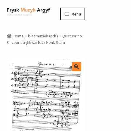
Ga
Ga
Menu
door
naar
naar
de
home
navigatie
inhoud
Home
bladmuziek (pdf)
Quatuor no.
Submenu
3 : voor strijkkwartet / Henk Stam
informatie
uitvouwen
Submenu
winkel
uitvouwen
Componisten
nieuws
events
contact