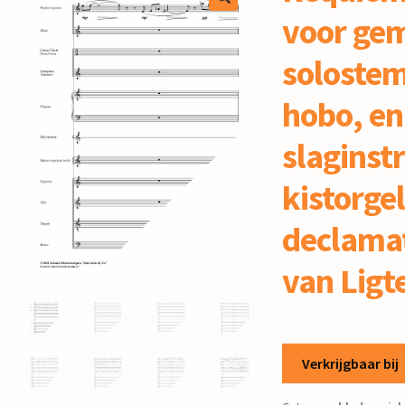
voor ge
solostem,
hobo, en
slaginst
kistorgel
declamat
van Ligt
Verkrijgbaar bij