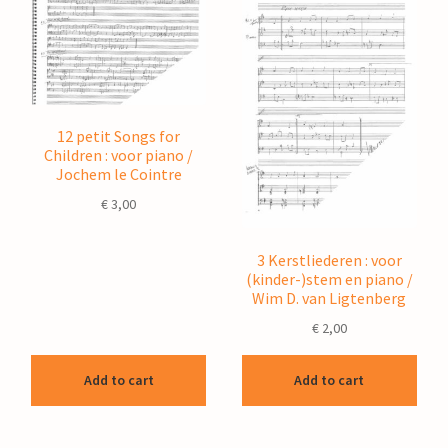
12 petit Songs for
Children : voor piano /
Jochem le Cointre
€
3,00
3 Kerstliederen : voor
(kinder-)stem en piano /
Wim D. van Ligtenberg
€
2,00
Add to cart
Add to cart