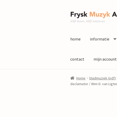
Ga
Ga
door
naar
naar
de
navigatie
inhoud
home
informatie
contact
mijn account
Home
bladmuziek (pdf)
declamator / Wim D. van Ligt