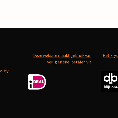
Deze website maakt gebruik van
Het Frys
veilig en snel betalen via
olicy