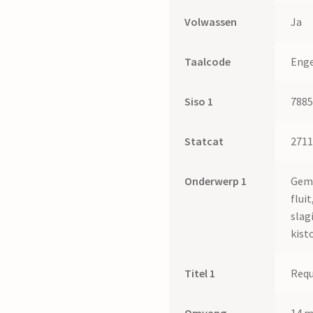
Volwassen
Ja
Taalcode
Enge
Siso 1
788
Statcat
271
Onderwerp 1
Geme
flui
slag
kist
Titel 1
Requ