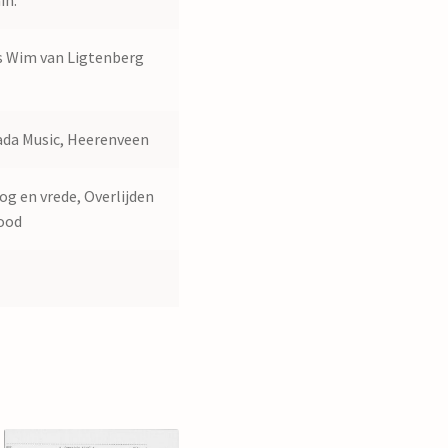
in.
 Wim van Ligtenberg
ada Music, Heerenveen
og en vrede, Overlijden
ood
9