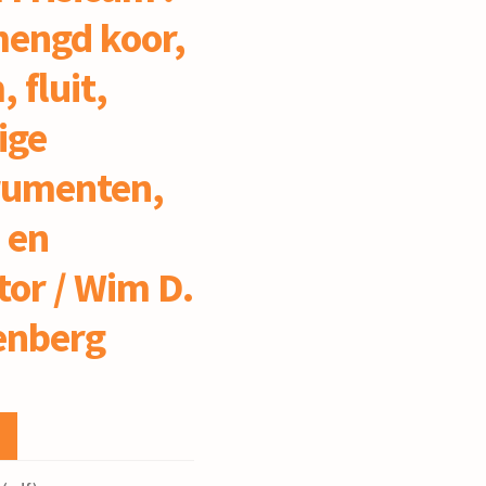
mengd koor,
 fluit,
ige
rumenten,
 en
or / Wim D.
enberg