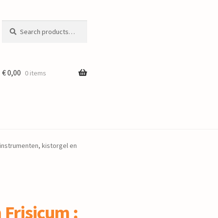
Search
Search
for:
€
0,00
0 items
instrumenten, kistorgel en
Frisicum :