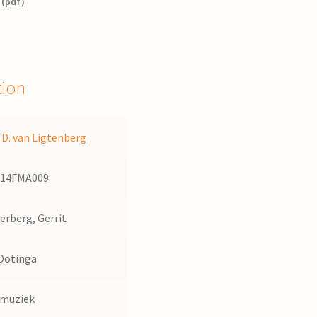
 (pdf)
tion
D. van Ligtenberg
514FMA009
erberg, Gerrit
Dotinga
dmuziek