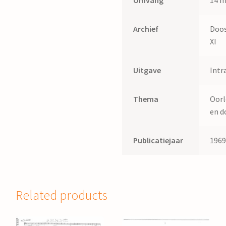
Omvang
14 m
Archief
Doos
XI
Uitgave
Intr
Thema
Oorl
en d
Publicatiejaar
196
Related products