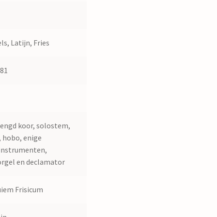
ls, Latijn, Fries
581
1
ngd koor, solostem,
t, hobo, enige
instrumenten,
orgel en declamator
iem Frisicum