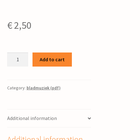
€
2,50
Résignation
Add to cart
/
J.
Douwenga
;
Category:
bladmuziek (pdf)
Bearb.
W.
Linow
Additional information
quantity
Additional information