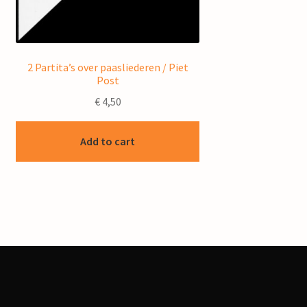
2 Partita’s over paasliederen / Piet
Post
€
4,50
Add to cart