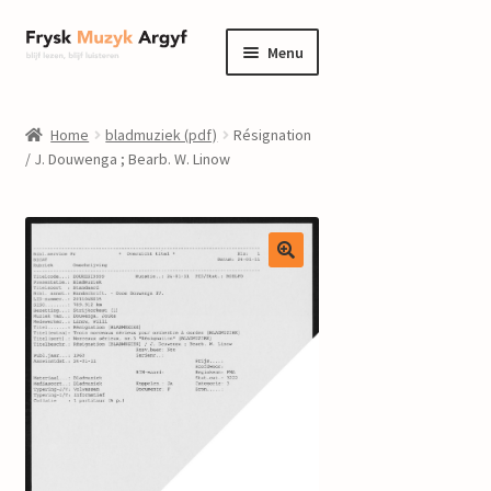
Ga
Ga
Menu
door
naar
naar
de
home
navigatie
inhoud
Home
bladmuziek (pdf)
Résignation
Submenu
/ J. Douwenga ; Bearb. W. Linow
informatie
uitvouwen
Submenu
winkel
uitvouwen
Componisten
nieuws
events
contact