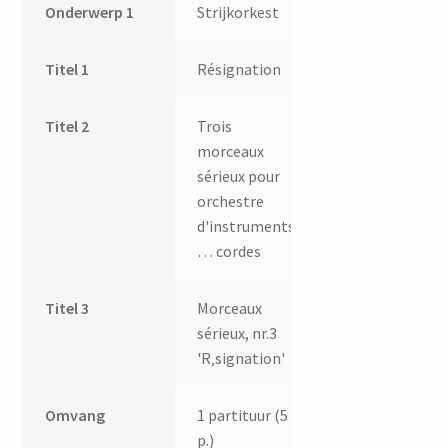
Onderwerp 1
Strijkorkest
Titel 1
Résignation
Titel 2
Trois
morceaux
sérieux pour
orchestre
d'instruments
… cordes
Titel 3
Morceaux
sérieux, nr.3
'R‚signation'
Omvang
1 partituur (5
p.)