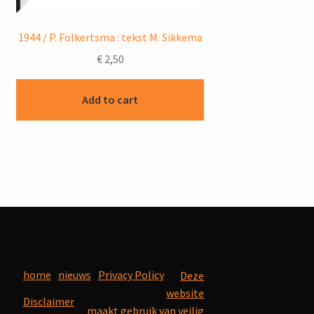
1944 / P. Folkertsma : tekst M. Sikkema
€
2,50
Add to cart
home
nieuws
Privacy Policy
Deze
website
Disclaimer
maakt gebruik van veilig