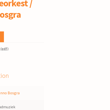
orkest /
osgra
 (pdf)
tion
nno Bosgra
admuziek