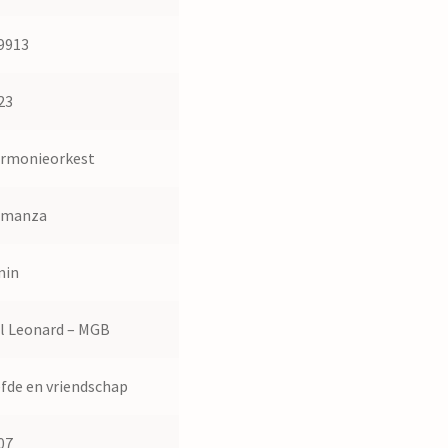
9913
23
rmonieorkest
omanza
min
l Leonard – MGB
efde en vriendschap
07