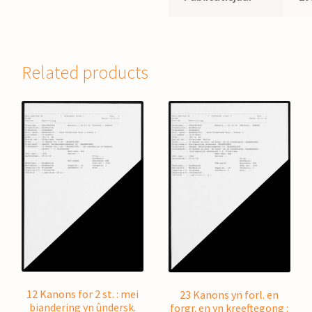
Related products
12 Kanons for 2 st. : mei
23 Kanons yn forl. en
biandering yn ûndersk.
forgr. en yn kreeftegong :