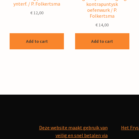
ynterf. / P. Folkertsma
kontrapuntysk
oefenwurk / P.
€
12,00
Folkertsma
€
14,00
Add to cart
Add to cart
Deze website maakt gebruik van
Het Frys
veilig en snel betalen via