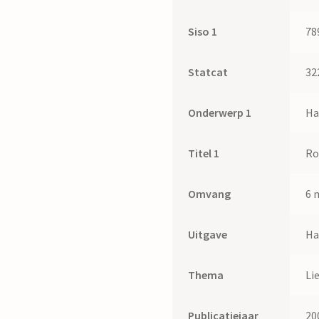
Siso 1
78
Statcat
32
Onderwerp 1
Ha
Titel 1
R
Omvang
6 
Uitgave
Ha
Thema
Li
Publicatiejaar
20