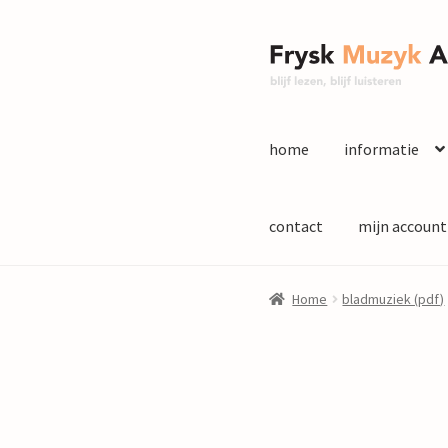
Ga
Ga
door
naar
naar
de
navigatie
inhoud
home
informatie
contact
mijn account
Home
bladmuziek (pdf)