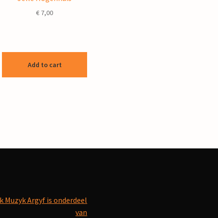
€
7,00
Add to cart
k Muzyk Argyf is onderdeel
van