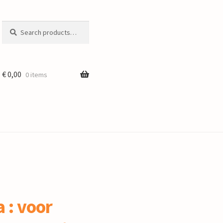
Search
Search
for:
€
0,00
0 items
 : voor