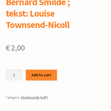
Bernard Smilde ;
tekst: Louise
Townsend-Nicoll
€
2,00
Rondel
Add to cart
for
middle
age
/
Category:
bladmuziek (pdf)
:
Bernard