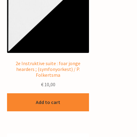
2e Instruktive suite : foar jonge
hearders ; (symfonyorkest) / P.
Folkertsma
€
10,00
Add to cart