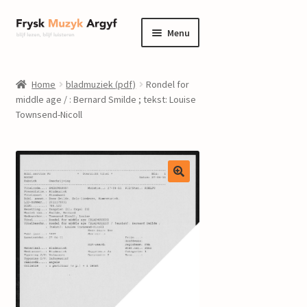
Ga
Ga
Menu
door
naar
naar
de
home
navigatie
inhoud
Home
bladmuziek (pdf)
Rondel for
Submenu
middle age / : Bernard Smilde ; tekst: Louise
informatie
Townsend-Nicoll
uitvouwen
Submenu
winkel
uitvouwen
Componisten
nieuws
events
contact