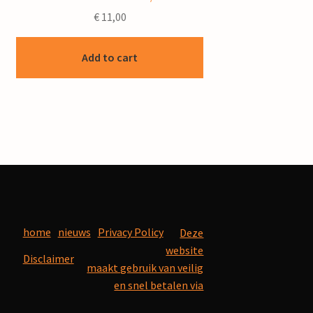
€
11,00
Add to cart
home
nieuws
Privacy Policy
Deze
website
Disclaimer
maakt gebruik van veilig
en snel betalen via