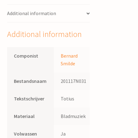
Smilde
Additional information
;
tekst:
Louise
Additional information
Townsend-
Nicoll
quantity
Componist
Bernard
Smilde
Bestandsnaam
201117N031
Tekstschrijver
Totius
Materiaal
Bladmuziek
Volwassen
Ja