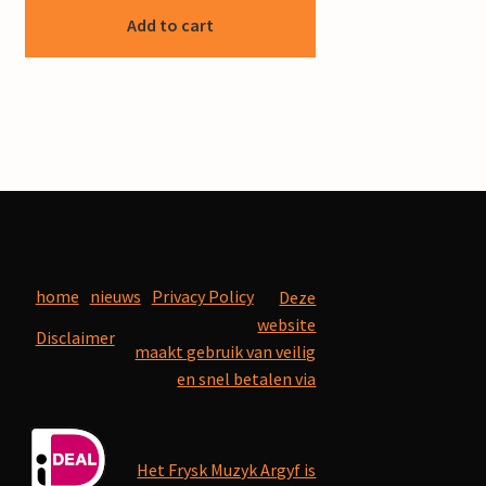
Add to cart
home
nieuws
Privacy Policy
Deze
website
Disclaimer
maakt gebruik van veilig
en snel betalen via
Het Frysk Muzyk Argyf is