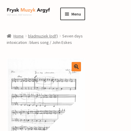
Ga
Ga
Menu
door
naar
naar
de
home
navigatie
inhoud
Home
bladmuziek (pdf)
Seven days
Submenu
intoxication : blues song / John Eskes
informatie
uitvouwen
Submenu
winkel
uitvouwen
Componisten
nieuws
events
contact