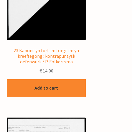
23 Kanons yn forl. en forgr. en yn
kreeftegong : kontrapuntysk
oefenwurk / P. Folkertsma
€
14,00
Add to cart