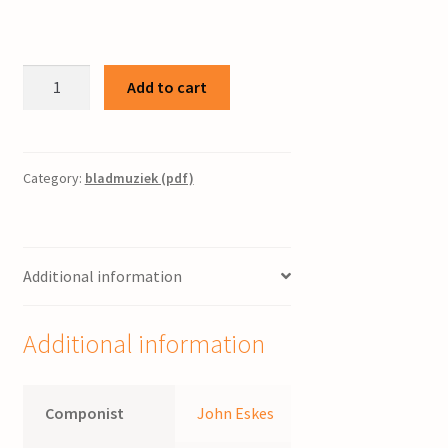
Seven
Add to cart
days
intoxication
:
blues
Category:
bladmuziek (pdf)
song
/
John
Additional information
Eskes
quantity
Additional information
Componist
John Eskes