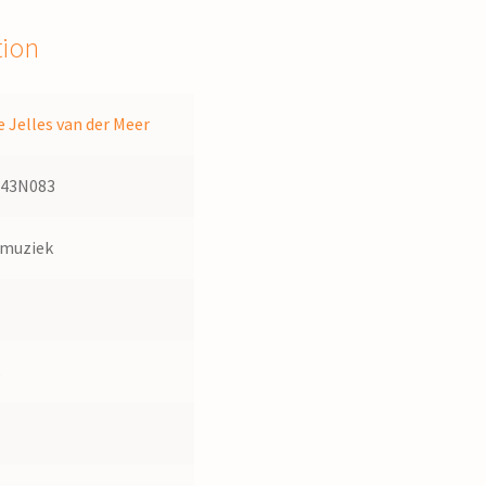
tion
 Jelles van der Meer
143N083
dmuziek
s
1