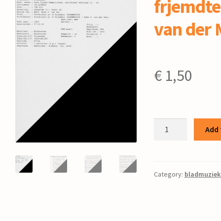
frjemdte
van der 
€
1,50
Simmerjoun
Add 
yn
'e
frjemdte
/
Category:
bladmuziek
Wybe
J.
van