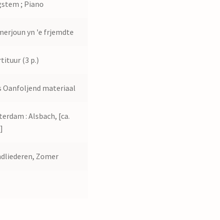
stem ; Piano
erjoun yn 'e frjemdte
tituur (3 p.)
 Oanfoljend materiaal
erdam : Alsbach, [ca.
]
dliederen, Zomer
4