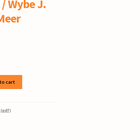
 / Wybe J.
Meer
to cart
 (pdf)