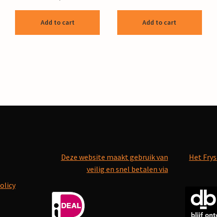
Add to cart
Add to cart
Deze website maakt gebruik van
Het Frys
veilig en snel betalen via
olicy