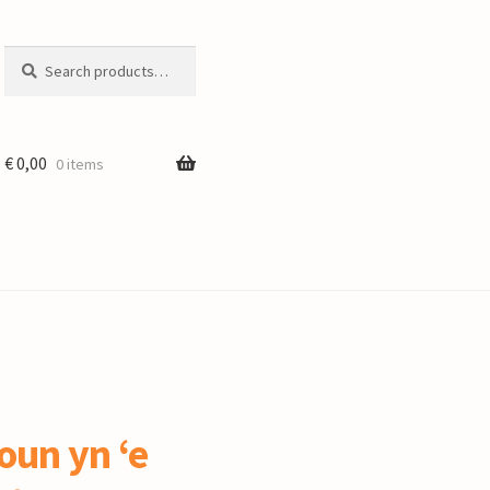
Search
Search
for:
€
0,00
0 items
un yn ‘e