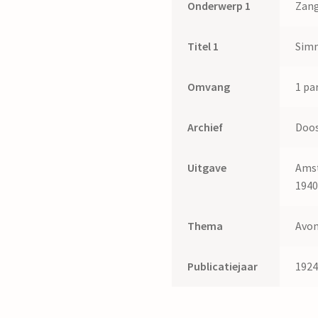
Onderwerp 1
Zang
Titel 1
Simm
Omvang
1 par
Archief
Doos
Uitgave
Amst
1940
Thema
Avon
Publicatiejaar
192