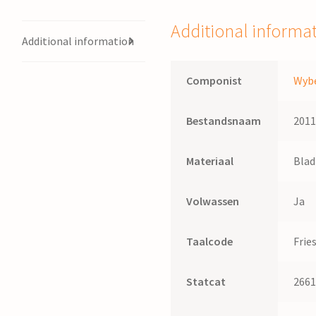
der
Meer
Additional informa
quantity
Additional information
Componist
Wybe
Bestandsnaam
201
Materiaal
Bla
Volwassen
Ja
Taalcode
Frie
Statcat
266