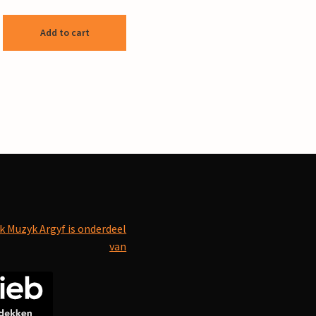
Add to cart
k Muzyk Argyf is onderdeel
van