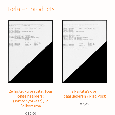
Related products
2e Instruktive suite : foar
2 Partita’s over
jonge hearders ;
paasliederen / Piet Post
(symfonyorkest) / P.
€
4,50
Folkertsma
€
10,00