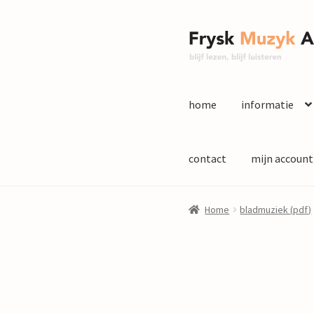
Ga
Ga
door
naar
naar
de
navigatie
inhoud
home
informatie
contact
mijn account
Home
bladmuziek (pdf)