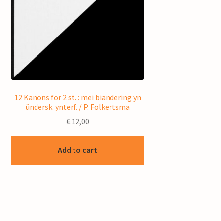
12 Kanons for 2 st. : mei biandering yn
ûndersk. ynterf. / P. Folkertsma
€
12,00
Add to cart