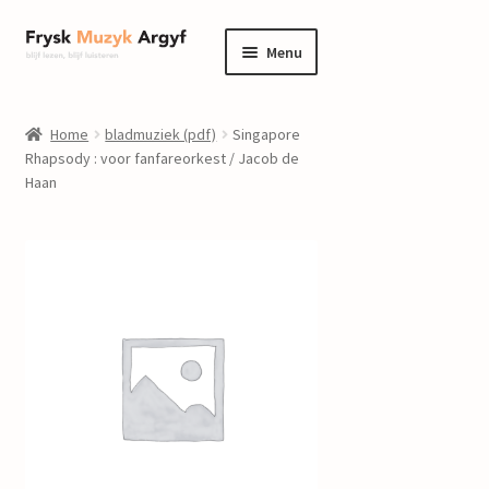
Ga
Ga
Menu
door
naar
naar
de
home
navigatie
inhoud
Home
bladmuziek (pdf)
Singapore
Submenu
Rhapsody : voor fanfareorkest / Jacob de
informatie
Haan
uitvouwen
Submenu
winkel
uitvouwen
Componisten
nieuws
events
contact