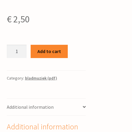
€
2,50
Sjong,
Add to cart
myn
siele
/
P.
Category:
bladmuziek (pdf)
Folkertsma
;
tekst
Additional information
D.
Miedema
quantity
Additional information