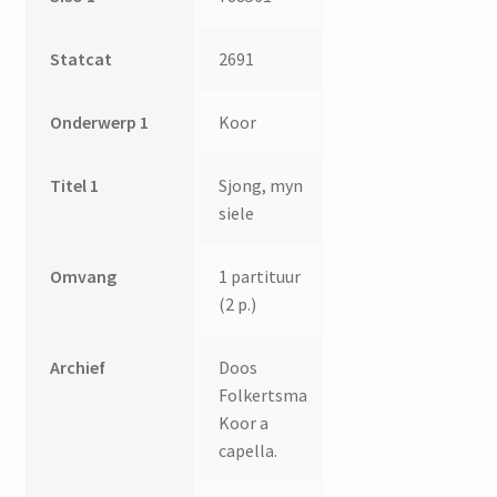
Statcat
2691
Onderwerp 1
Koor
Titel 1
Sjong, myn
siele
Omvang
1 partituur
(2 p.)
Archief
Doos
Folkertsma
Koor a
capella.