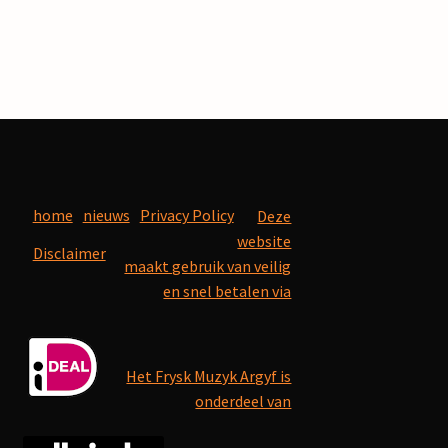
home
nieuws
Privacy Policy
Deze
website
Disclaimer
maakt gebruik van veilig
en snel betalen via
Het Frysk Muzyk Argyf is
onderdeel van