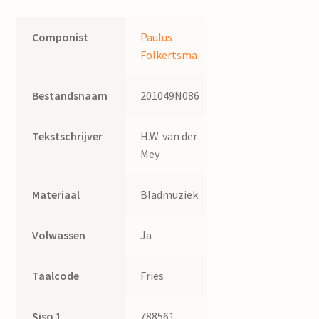
Componist
Paulus
Folkertsma
Bestandsnaam
201049N086
Tekstschrijver
H.W. van der
Mey
Materiaal
Bladmuziek
Volwassen
Ja
Taalcode
Fries
Siso 1
788561