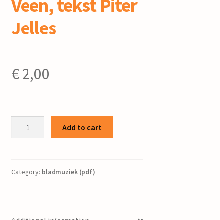
Veen, tekst Piter
Jelles
€
2,00
Snjeontojoun
Add to cart
/
Marten
van
der
Category:
bladmuziek (pdf)
Veen,
tekst
Piter
Additional information