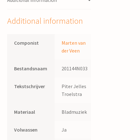
Jelles
quantity
Additional information
Componist
Marten van
der Veen
Bestandsnaam
201144N033
Tekstschrijver
Piter Jelles
Troelstra
Materiaal
Bladmuziek
Volwassen
Ja