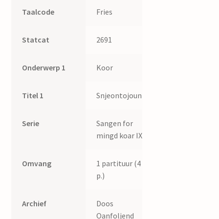
Taalcode
Fries
Statcat
2691
Onderwerp 1
Koor
Titel 1
Snjeontojoun
Serie
Sangen for
mingd koar IX
Omvang
1 partituur (4
p.)
Archief
Doos
Oanfoljend