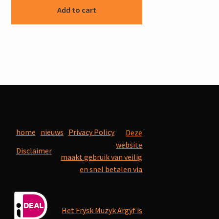
Add to cart
home
nieuws
Privacy Policy
Deze
website
Disclaimer
maakt gebruik van veilig
en snel betalen via
Het Frysk Muzyk Argyf is