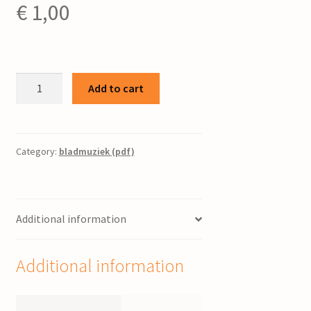
€
1,00
Solo
Add to cart
Delila
/
P.
Folkertsma
Category:
bladmuziek (pdf)
;
tekst
F.
Additional information
Schurer
quantity
Additional information