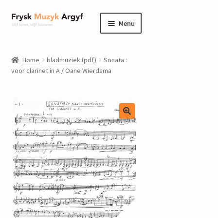
Ga
Ga
Menu
door
naar
naar
de
home
navigatie
inhoud
Home
bladmuziek (pdf)
Sonata :
Submenu
voor clarinet in A / Oane Wierdsma
informatie
uitvouwen
Submenu
winkel
uitvouwen
Componisten
nieuws
events
contact