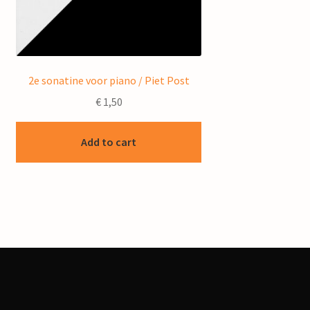
2e sonatine voor piano / Piet Post
€
1,50
Add to cart