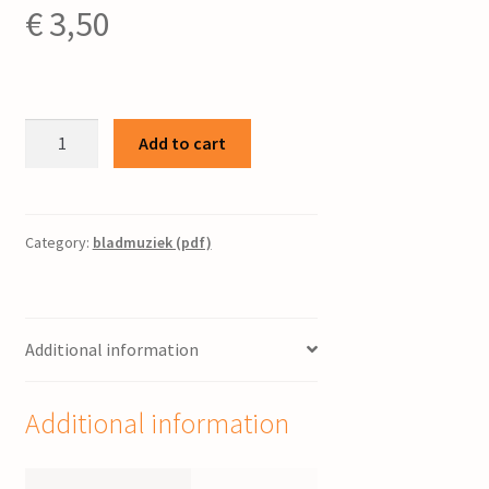
€
3,50
Sonata
Add to cart
:
voor
clarinet
in
Category:
bladmuziek (pdf)
A
/
Oane
Additional information
Wierdsma
quantity
Additional information