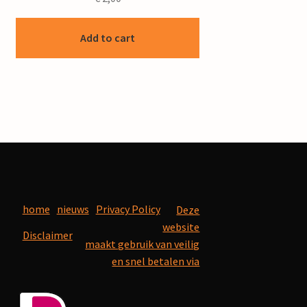
Add to cart
home
nieuws
Privacy Policy
Deze
website
Disclaimer
maakt gebruik van veilig
en snel betalen via