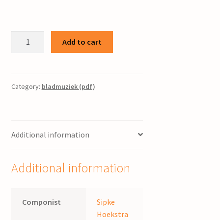
Suite
Add to cart
for
piano
/
S.
Category:
bladmuziek (pdf)
Hoekstra
quantity
Additional information
Additional information
Componist
Sipke
Hoekstra