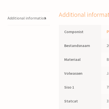
Peter
Visser
Additional informa
quantity
Additional information
Componist
P
Bestandsnaam
2
Materiaal
B
Volwassen
J
Siso 1
7
Statcat
3