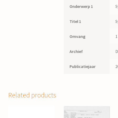
Onderwerp 1
S
Titel 1
S
Omvang
1
Archief
D
Publicatiejaar
2
Related products