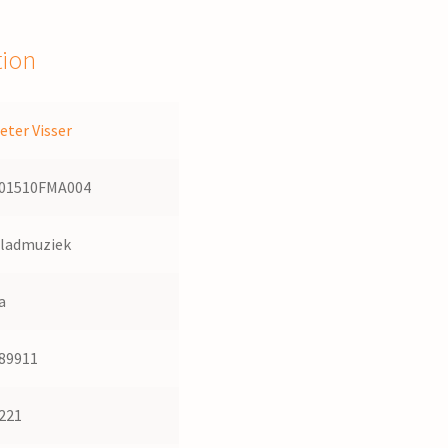
tion
eter Visser
01510FMA004
ladmuziek
a
89911
221