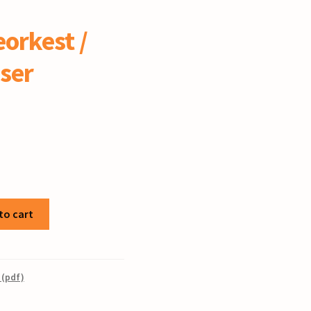
orkest /
sser
to cart
 (pdf)