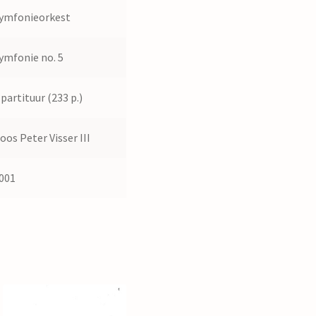
ymfonieorkest
ymfonie no. 5
 partituur (233 p.)
oos Peter Visser III
001