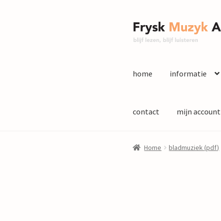
Ga
Ga
door
naar
naar
de
navigatie
inhoud
home
informatie
contact
mijn account
Home
bladmuziek (pdf)