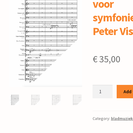
voor
symfonie
Peter Vi
€
35,00
Symfonie
Add 
no.
5
:
voor
Category:
bladmuziek
symfonieorkest
/