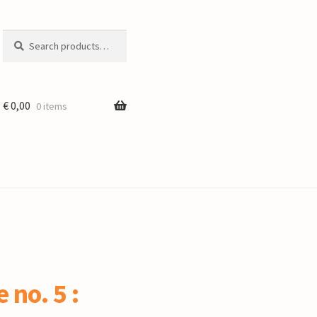
Search
Search
for:
€
0,00
0 items
 no. 5 :