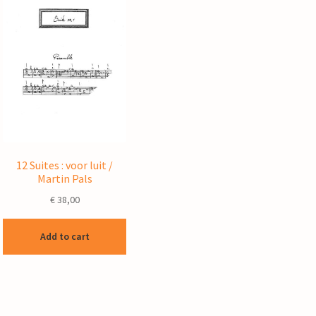
12 Suites : voor luit /
Martin Pals
€
38,00
Add to cart