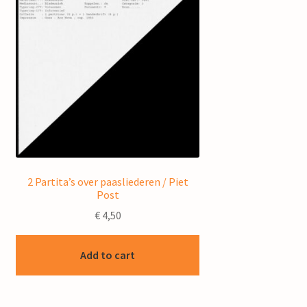
2 Partita’s over paasliederen / Piet
Post
€
4,50
Add to cart