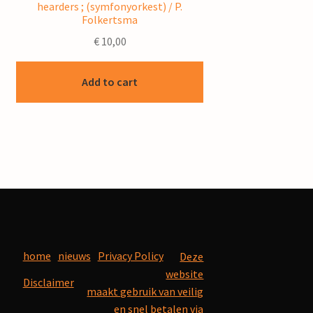
hearders ; (symfonyorkest) / P.
Folkertsma
€
10,00
Add to cart
home
nieuws
Privacy Policy
Deze
website
Disclaimer
maakt gebruik van veilig
en snel betalen via