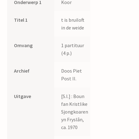
Onderwerp 1
Koor
Titel 1
t is bruiloft
in de weide
Omvang
1 partituur
(4 p.)
Archief
Doos Piet
Post II.
Uitgave
[S.l.] : Boun
fan Kristlike
Sjongkoaren
yn Fryslân,
ca. 1970