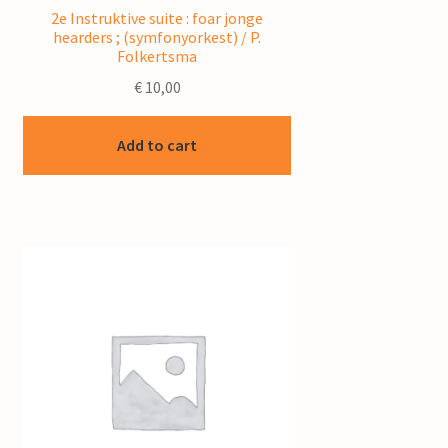
2e Instruktive suite : foar jonge
hearders ; (symfonyorkest) / P.
Folkertsma
€
10,00
Add to cart