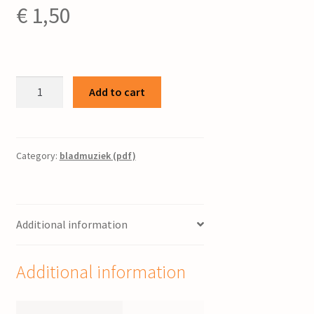
€
1,50
Taxfree
Add to cart
:
blues
song
/
Category:
bladmuziek (pdf)
John
Eskes
quantity
Additional information
Additional information