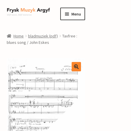
Ga
Ga
Menu
door
naar
naar
de
home
navigatie
inhoud
Home
bladmuziek (pdf)
Taxfree :
Submenu
blues song / John Eskes
informatie
uitvouwen
Submenu
winkel
uitvouwen
Componisten
nieuws
events
contact