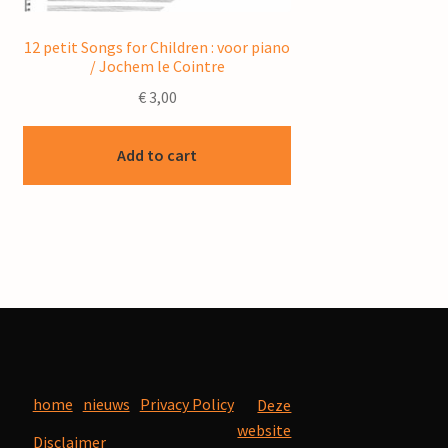
12 petit Songs for Children : voor piano
/ Jochem le Cointre
€
3,00
Add to cart
home
nieuws
Privacy Policy
Deze
website
Disclaimer