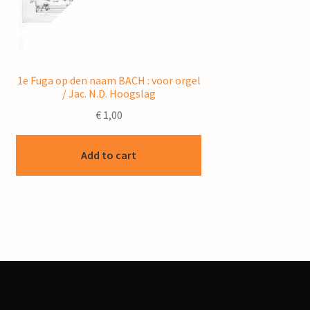
1e Fuga op den naam BACH : voor orgel
/ Jac. N.D. Hoogslag
€
1,00
Add to cart