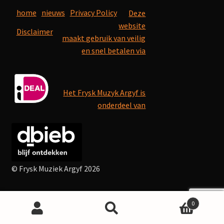
home
nieuws
Privacy Policy
Deze
website
Disclaimer
maakt gebruik van veilig
en snel betalen via
Het Frysk Muzyk Argyf is
onderdeel van
© Frysk Muziek Argyf 2026
0
Search
Search