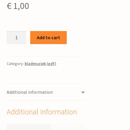
€
1,00
Te
Add to cart
mei
haddic
een
bloemken
Category:
bladmuziek (pdf)
/
Piet
Post
Additional information
quantity
Additional information