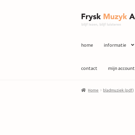
Ga
Ga
door
naar
naar
de
navigatie
inhoud
home
informatie
contact
mijn account
Home
bladmuziek (pdf)