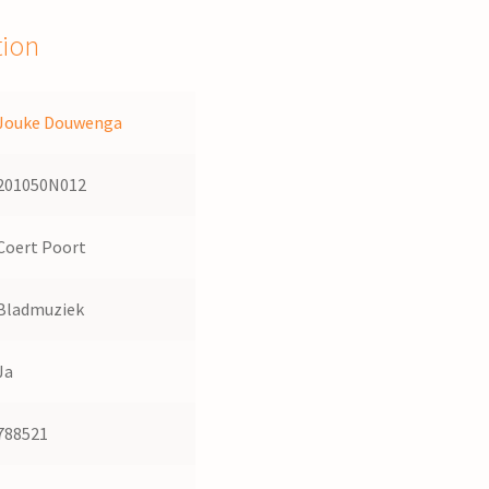
tion
Jouke Douwenga
201050N012
Coert Poort
Bladmuziek
Ja
788521