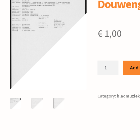
Douweng
€
1,00
Terugreis
Add 
/
J.
Douwenga
;
Category:
bladmuziek
quantity