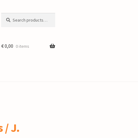
Search
Search
for:
€
0,00
0 items
 / J.