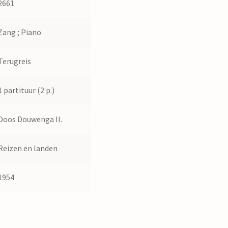
2661
Zang ; Piano
Terugreis
1 partituur (2 p.)
Doos Douwenga II.
Reizen en landen
1954