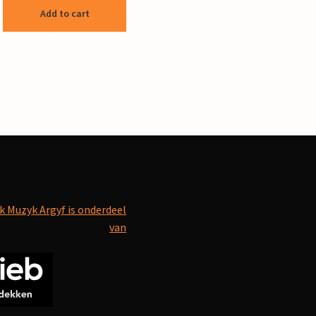
Add to cart
k Muzyk Argyf is onderdeel
van