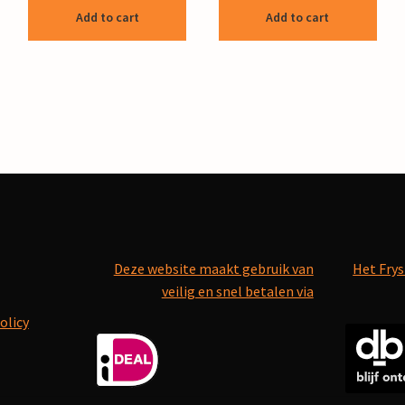
Add to cart
Add to cart
Deze website maakt gebruik van
Het Frys
veilig en snel betalen via
olicy