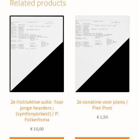
Related products
2e Instruktive suite : foar
2e sonatine voor piano /
jonge hearders ;
Piet Post
(symfonyorkest) / P.
€
1,50
Folkertsma
€
10,00