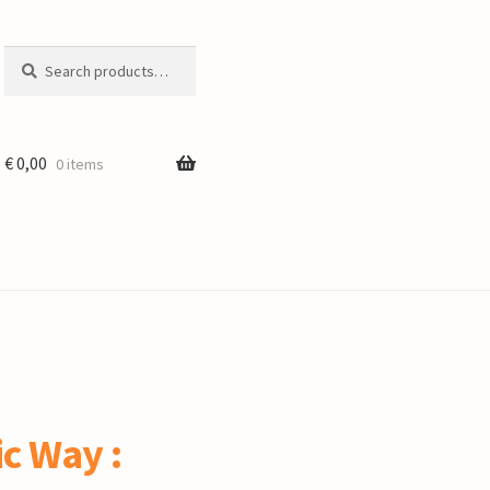
Search
Search
for:
€
0,00
0 items
ic Way :