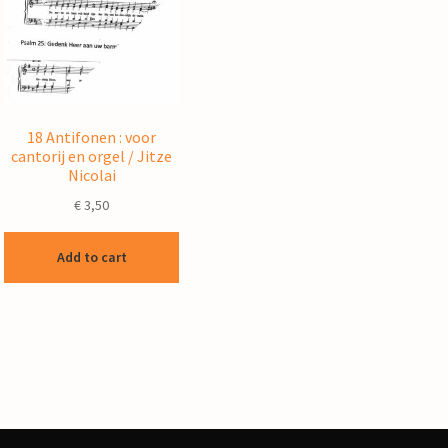
18 Antifonen : voor
cantorij en orgel / Jitze
Nicolai
€
3,50
Add to cart