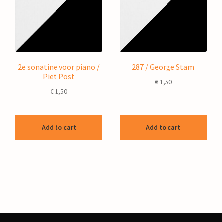
2e sonatine voor piano /
287 / George Stam
Piet Post
€
1,50
€
1,50
Add to cart
Add to cart