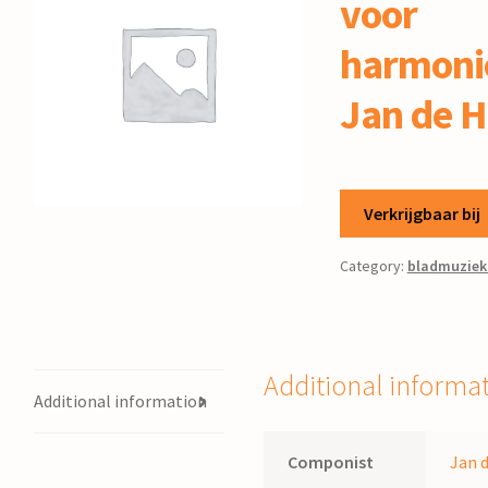
voor
harmonie
Jan de 
Verkrijgbaar bij
Category:
bladmuziek
Additional informa
Additional information
Componist
Jan 