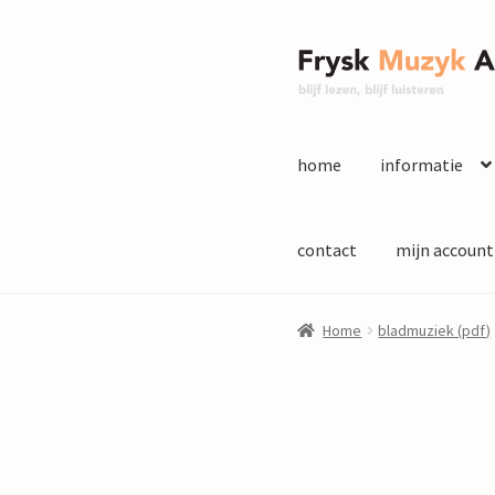
Ga
Ga
door
naar
naar
de
navigatie
inhoud
home
informatie
contact
mijn account
Home
bladmuziek (pdf)