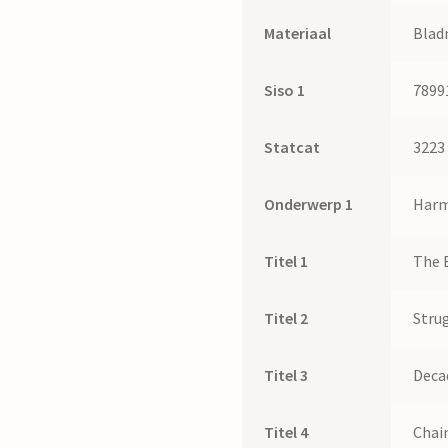
Materiaal
Blad
Siso 1
7899
Statcat
3223
Onderwerp 1
Harm
Titel 1
The 
Titel 2
Stru
Titel 3
Decad
Titel 4
Chai