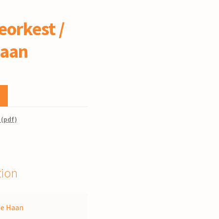
orkest /
Haan
 (pdf)
tion
de Haan