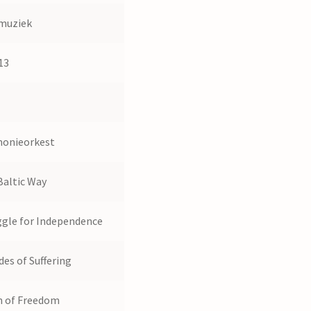
muziek
13
onieorkest
Baltic Way
ggle for Independence
es of Suffering
n of Freedom