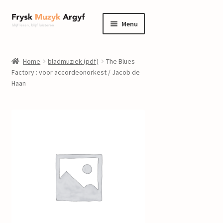
Ga
Ga
Menu
door
naar
naar
de
home
navigatie
inhoud
Home
bladmuziek (pdf)
The Blues
Submenu
Factory : voor accordeonorkest / Jacob de
informatie
Haan
uitvouwen
Submenu
winkel
uitvouwen
Componisten
nieuws
events
contact