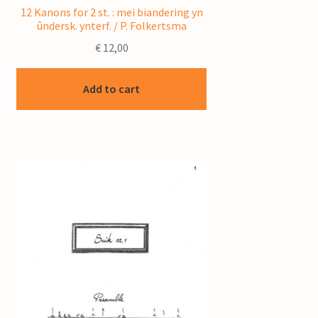
12 Kanons for 2 st. : mei biandering yn
ûndersk. ynterf. / P. Folkertsma
€
12,00
Add to cart