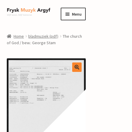
Ga
Ga
Menu
door
naar
naar
de
home
navigatie
inhoud
Home
bladmuziek (pdf)
The church
Submenu
of God / bew.: George Stam
informatie
uitvouwen
Submenu
winkel
uitvouwen
Componisten
nieuws
events
contact