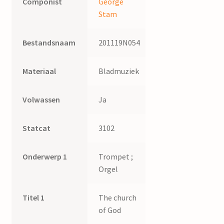
Componist
George
Stam
Bestandsnaam
201119N054
Materiaal
Bladmuziek
Volwassen
Ja
Statcat
3102
Onderwerp 1
Trompet ;
Orgel
Titel 1
The church
of God