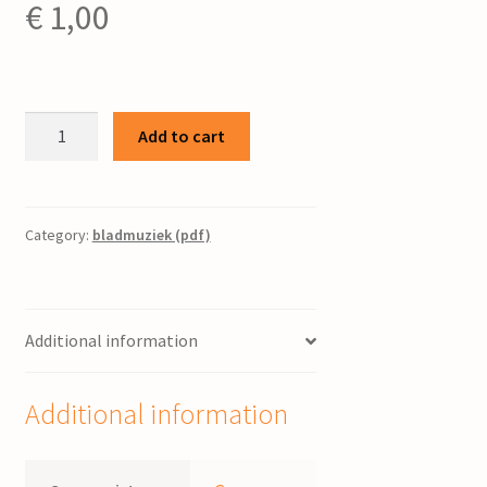
€
1,00
The
Add to cart
church
of
God
/
Category:
bladmuziek (pdf)
bew.:
George
Stam
Additional information
quantity
Additional information