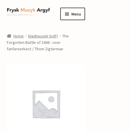
Ga
Ga
Menu
door
naar
naar
de
home
navigatie
inhoud
Home
bladmuziek (pdf)
The
Submenu
Forgotten Battle of 1666 : voor
informatie
fanfareorkest / Thom Zigterman
uitvouwen
Submenu
winkel
uitvouwen
Componisten
nieuws
events
contact