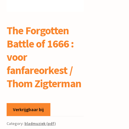
mijn account
The Forgotten
Battle of 1666 :
voor
fanfareorkest /
Thom Zigterman
Verkrijgbaar bij
Category:
bladmuziek (pdf)