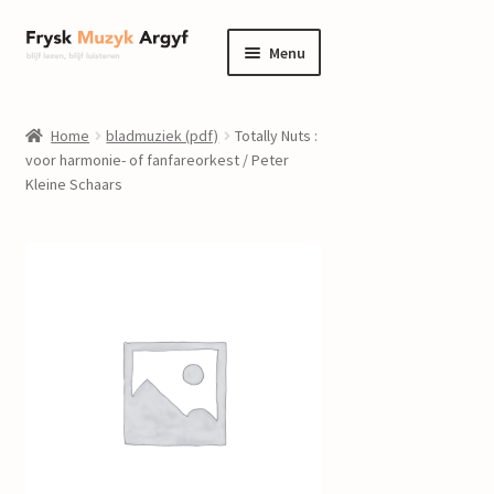
Ga
Ga
Menu
door
naar
naar
de
home
navigatie
inhoud
Home
bladmuziek (pdf)
Totally Nuts :
Submenu
voor harmonie- of fanfareorkest / Peter
informatie
Kleine Schaars
uitvouwen
Submenu
winkel
uitvouwen
Componisten
nieuws
events
contact