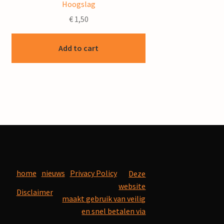
Hoogslag
€
1,50
Add to cart
home
nieuws
Privacy Policy
Deze
website
Disclaimer
maakt gebruik van veilig
en snel betalen via