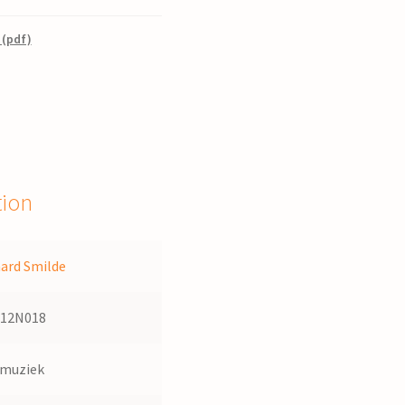
 (pdf)
tion
ard Smilde
112N018
dmuziek