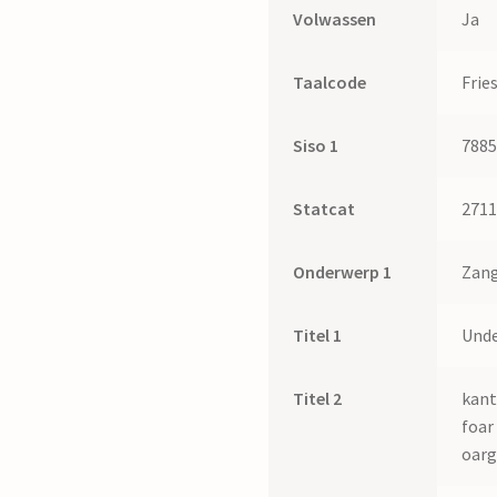
Volwassen
Ja
Taalcode
Frie
Siso 1
788
Statcat
271
Onderwerp 1
Zang
Titel 1
Unde
Titel 2
kant
foar
oarg