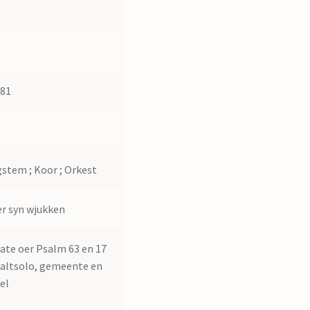
s
581
1
stem ; Koor ; Orkest
r syn wjukken
ate oer Psalm 63 en 17
 altsolo, gemeente en
el