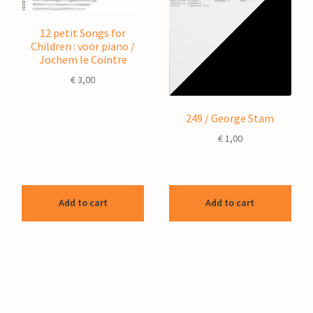
12 petit Songs for
Children : voor piano /
Jochem le Cointre
€
3,00
249 / George Stam
€
1,00
Add to cart
Add to cart