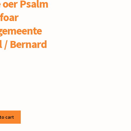
e oer Psalm
 foar
 gemeente
l / Bernard
to cart