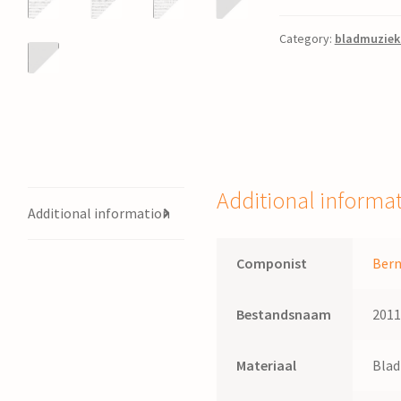
:
kantate
Category:
bladmuziek
oer
Psalm
63
en
17
foar
altsolo,
Additional informa
Additional information
gemeente
en
oargel
Componist
Bern
/
Bernard
Bestandsnaam
201
Smilde
quantity
Materiaal
Bla