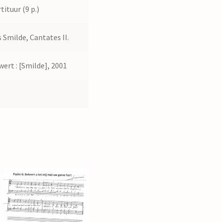
tituur (9 p.)
 Smilde, Cantates II.
wert : [Smilde], 2001
7