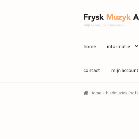
Ga
Ga
door
naar
naar
de
navigatie
inhoud
home
informatie
contact
mijn account
Home
bladmuziek (pdf)