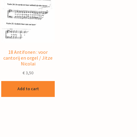
18 Antifonen : voor
cantorij en orgel / Jitze
Nicolai
€
3,50
Add to cart