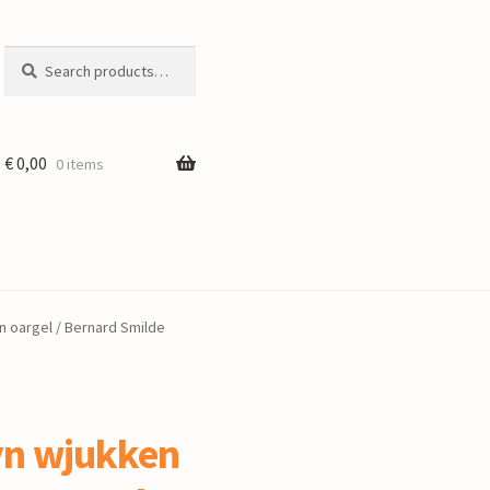
Search
Search
for:
€
0,00
0 items
n oargel / Bernard Smilde
yn wjukken