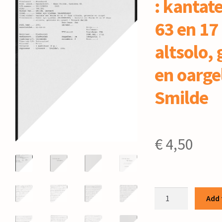
: kantat
63 en 17
altsolo,
en oarge
Smilde
€
4,50
Under
Add 
syn
wjukken