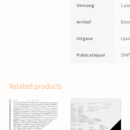
Omvang
1 par
Archief
Doos
Uitgave
Ljou
Publicatiejaar
194
Related products