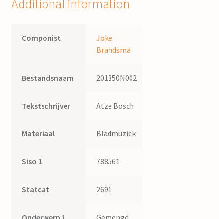
Additional information
/
Joke
Brandsma
Componist
Joke
quantity
Brandsma
Bestandsnaam
201350N002
Tekstschrijver
Atze Bosch
Materiaal
Bladmuziek
Siso 1
788561
Statcat
2691
Onderwerp 1
Gemengd