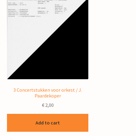
3 Concertstukken voor orkest / J.
Paardekoper
€
2,00
Add to cart