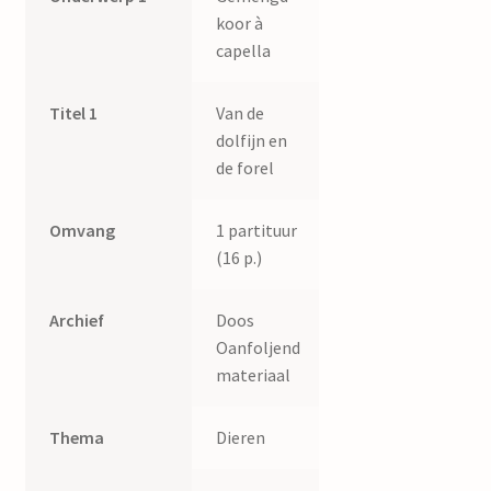
koor à
capella
Titel 1
Van de
dolfijn en
de forel
Omvang
1 partituur
(16 p.)
Archief
Doos
Oanfoljend
materiaal
Thema
Dieren