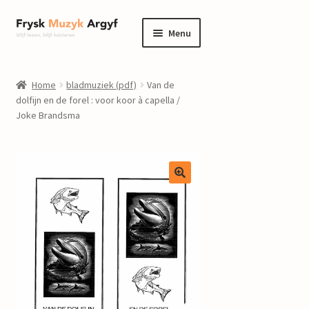
Ga
Ga
Menu
door
naar
naar
de
home
navigatie
inhoud
Home
bladmuziek (pdf)
Van de
Submenu
dolfijn en de forel : voor koor à capella /
informatie
Joke Brandsma
uitvouwen
Submenu
winkel
uitvouwen
Componisten
nieuws
events
contact