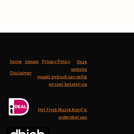
home
nieuws
Privacy Policy
Deze
website
Disclaimer
maakt gebruik van veilig
en snel betalen via
Het Frysk Muzyk Argyf is
onderdeel van