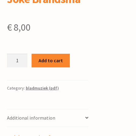
€
8,00
Van
Add to cart
de
dolfijn
en
de
Category:
bladmuziek (pdf)
forel
:
voor
Additional information
koor
à
capella