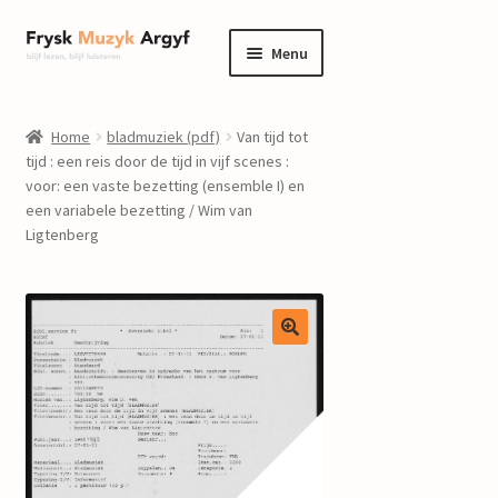
Ga
Ga
Menu
door
naar
naar
de
home
navigatie
inhoud
Home
bladmuziek (pdf)
Van tijd tot
Submenu
tijd : een reis door de tijd in vijf scenes :
informatie
voor: een vaste bezetting (ensemble I) en
uitvouwen
een variabele bezetting / Wim van
Submenu
winkel
Ligtenberg
uitvouwen
Componisten
nieuws
events
contact