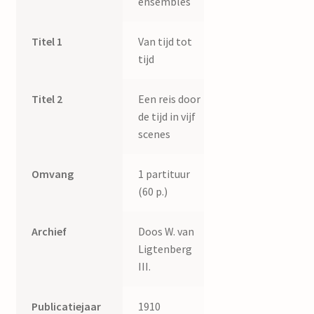
ensembles
quantity
Titel 1
Van tijd tot
tijd
Titel 2
Een reis door
de tijd in vijf
scenes
Omvang
1 partituur
(60 p.)
Archief
Doos W. van
Ligtenberg
III.
Publicatiejaar
1910