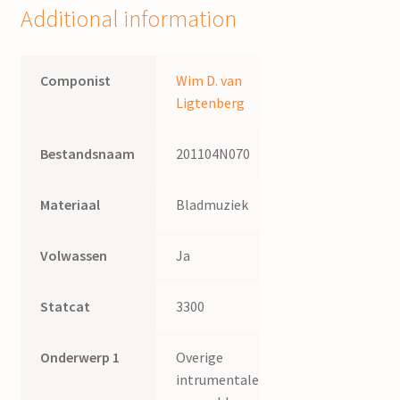
in
Additional information
vijf
scenes
:
Componist
Wim D. van
voor:
Ligtenberg
een
vaste
Bestandsnaam
201104N070
bezetting
(ensemble
I)
Materiaal
Bladmuziek
en
een
Volwassen
Ja
variabele
bezetting
Statcat
3300
/
Wim
Onderwerp 1
Overige
van
intrumentale
Ligtenberg