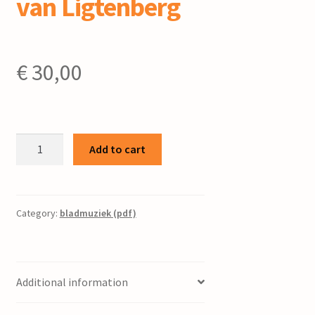
van Ligtenberg
€
30,00
Van
Add to cart
tijd
tot
tijd
:
Category:
bladmuziek (pdf)
een
reis
door
Additional information
de
tijd