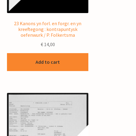
23 Kanons yn forl. en forgr. en yn
kreeftegong : kontrapuntysk
oefenwurk / P. Folkertsma
€
14,00
Add to cart