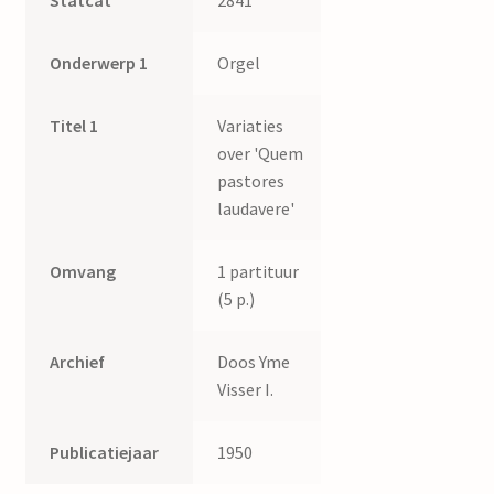
Onderwerp 1
Orgel
Titel 1
Variaties
over 'Quem
pastores
laudavere'
Omvang
1 partituur
(5 p.)
Archief
Doos Yme
Visser I.
Publicatiejaar
1950