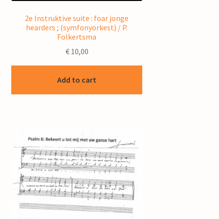
2e Instruktive suite : foar jonge
hearders ; (symfonyorkest) / P.
Folkertsma
€
10,00
Add to cart