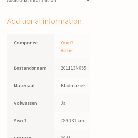
Additional information
Visser
quantity
Additional information
Componist
Yme G.
Visser
Bestandsnaam
201113N055
Materiaal
Bladmuziek
Volwassen
Ja
Siso 1
789.131 km
Statcat
2841