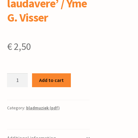
laudavere’ / Yme
G. Visser
€
2,50
Variaties
Add to cart
over
'Quem
pastores
laudavere'
Category:
bladmuziek (pdf)
/
Yme
G.