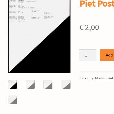
Piet Pos
€
2,00
Voorspel
Add 
psalm
89
/
Piet
Category:
bladmuziek
Post
quantity