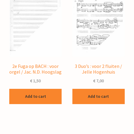
2e Fuga op BACH : voor
3 Duo’s : voor 2 fluiten /
orgel / Jac. N.D. Hoogslag
Jelle Hogenhuis
€
1,50
€
7,00
Add to cart
Add to cart