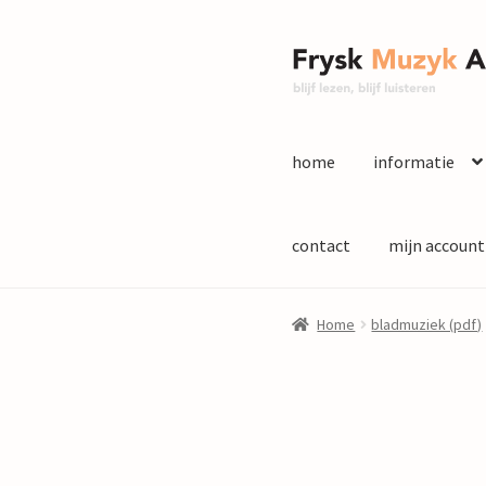
Ga
Ga
door
naar
naar
de
navigatie
inhoud
home
informatie
contact
mijn account
Home
bladmuziek (pdf)