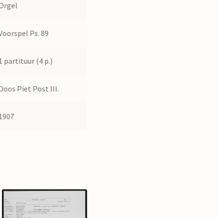
Orgel
Voorspel Ps. 89
1 partituur (4 p.)
Doos Piet Post III.
1907