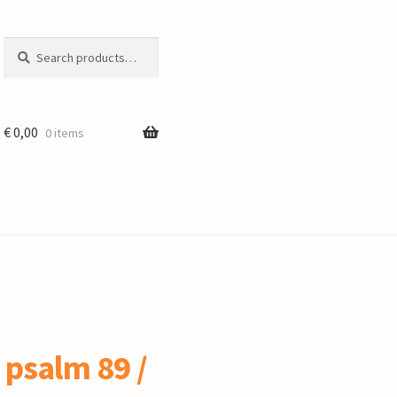
Search
Search
for:
€
0,00
0 items
 psalm 89 /