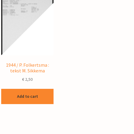
1944 / P. Folkertsma :
tekst M. Sikkema
€
2,50
Add to cart