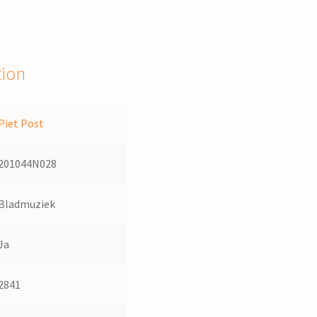
tion
Piet Post
201044N028
Bladmuziek
Ja
2841