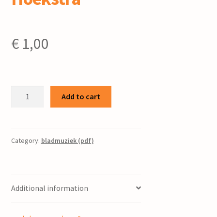
€
1,00
Vriendschapsbanden
Add to cart
(mars)
:
voor
blaasorkest
Category:
bladmuziek (pdf)
/
P.
Hoekstra
Additional information
quantity