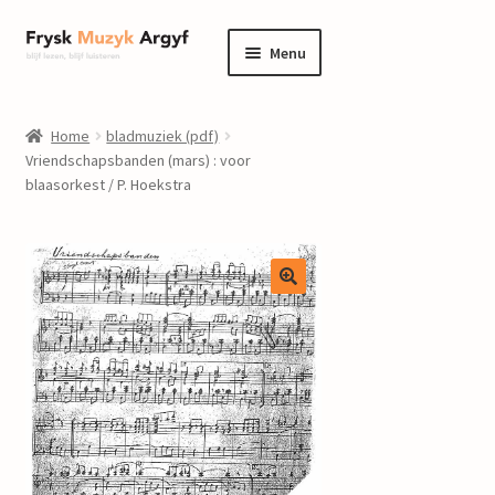
Ga
Ga
Menu
door
naar
naar
de
home
navigatie
inhoud
Home
bladmuziek (pdf)
Submenu
Vriendschapsbanden (mars) : voor
informatie
blaasorkest / P. Hoekstra
uitvouwen
Submenu
winkel
uitvouwen
Componisten
nieuws
events
contact