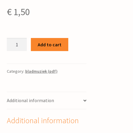
€
1,50
Wals
Add to cart
/
Anne
Vogel
quantity
Category:
bladmuziek (pdf)
Additional information
Additional information