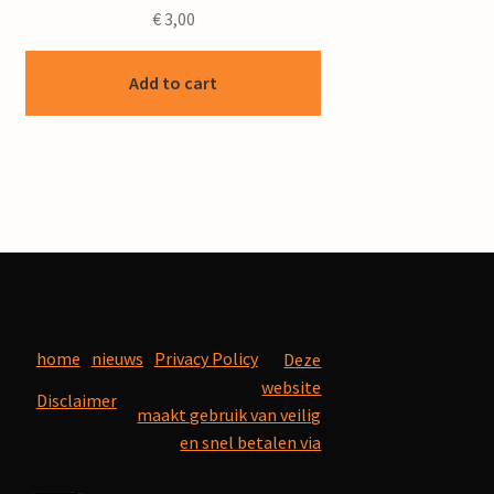
€
3,00
Add to cart
home
nieuws
Privacy Policy
Deze
website
Disclaimer
maakt gebruik van veilig
en snel betalen via