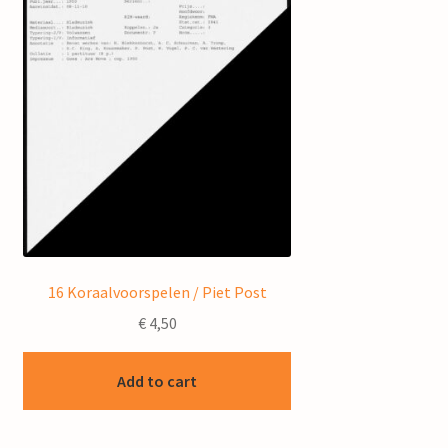
16 Koraalvoorspelen / Piet Post
€
4,50
Add to cart