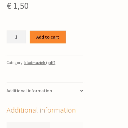
€
1,50
Waterstromen
Add to cart
wil
ik
gieten
/
Category:
bladmuziek (pdf)
S.
Tiemersma
quantity
Additional information
Additional information