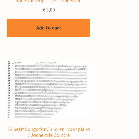
10de Valse op. 14 / O. Lindeman
€
3,00
Add to cart
12 petit Songs for Children : voor piano
/ Jochem le Cointre