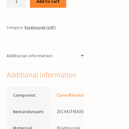
Add to cart
:
voor
gemengd
koor,
Category:
bladmuziek (pdf)
orgel,
2
trompetten
Additional information
en
3
trombones
Additional information
/
Otto
Weiße
Componist
Oane Wierdsma
(pseudoniem
voor
Bestandsnaam
201441FMA006
Oane
Wierdsma)
quantity
Materiaal
Bladmuziek