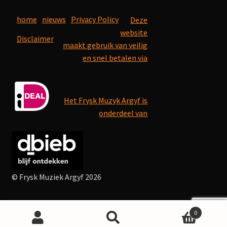
home
nieuws
Privacy Policy
Deze
website
Disclaimer
maakt gebruik van veilig
en snel betalen via
Het Frysk Muzyk Argyf is
onderdeel van
© Frysk Muziek Argyf 2026
0
Search
Search