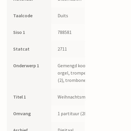
Taalcode
Duits
Siso 1
788581
Statcat
2711
Onderwerp 1
Gemengd koor,
orgel, trompet
(2), trombone (3)
Titel 1
Weihnachtsmusik
Omvang
1 partituur (28 p.)
Archief
Digitaal