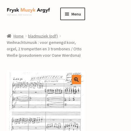
Ga
Ga
Menu
door
naar
naar
de
home
navigatie
inhoud
Home
bladmuziek (pdf)
Submenu
Weihnachtsmusik : voor gemengd koor,
informatie
orgel, 2 trompetten en 3 trombones / Otto
uitvouwen
Weiße (pseudoniem voor Oane Wierdsma)
Submenu
winkel
uitvouwen
Componisten
nieuws
events
contact