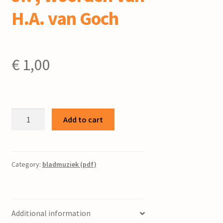
H.A. van Goch
€
1,00
Wen
Add to cart
lente
daagt
:
gemengd
Category:
bladmuziek (pdf)
koor
/
J.
Additional information
Paardekoper