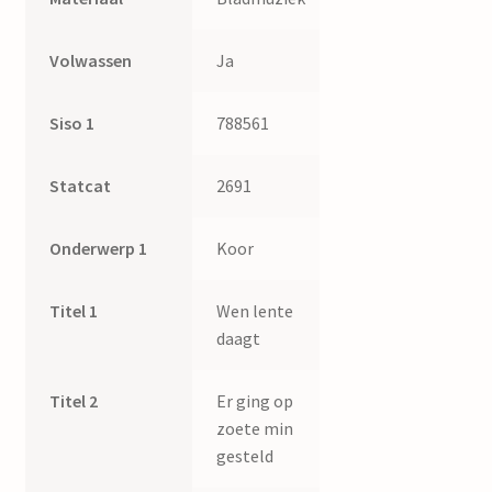
Volwassen
Ja
Siso 1
788561
Statcat
2691
Onderwerp 1
Koor
Titel 1
Wen lente
daagt
Titel 2
Er ging op
zoete min
gesteld