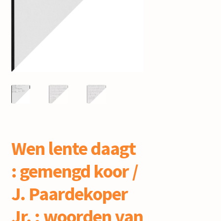
mijn account
Wen lente daagt
: gemengd koor /
J. Paardekoper
Jr. ; woorden van