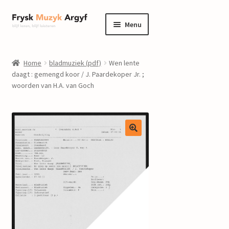
Ga
Ga
Menu
door
naar
naar
de
home
navigatie
inhoud
Home
bladmuziek (pdf)
Wen lente
Submenu
daagt : gemengd koor / J. Paardekoper Jr. ;
informatie
woorden van H.A. van Goch
uitvouwen
Submenu
winkel
uitvouwen
Componisten
nieuws
events
contact