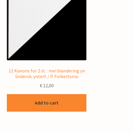
12 Kanons for 2 st. : mei biandering yn
ûndersk. ynterf. / P. Folkertsma
€
12,00
Add to cart