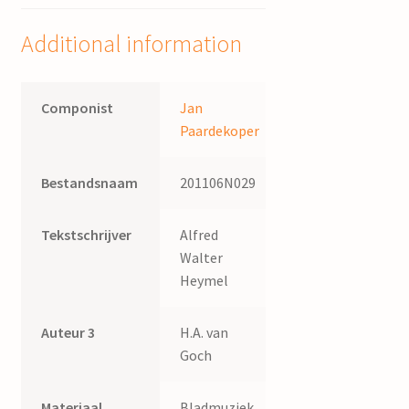
Jr.
;
Additional information
woorden
van
H.A.
Componist
Jan
van
Paardekoper
Goch
quantity
Bestandsnaam
201106N029
Tekstschrijver
Alfred
Walter
Heymel
Auteur 3
H.A. van
Goch
Materiaal
Bladmuziek