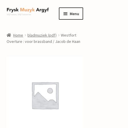
Ga
Ga
Menu
door
naar
naar
de
home
navigatie
inhoud
Home
bladmuziek (pdf)
Westfort
Submenu
Overture : voor brassband / Jacob de Haan
informatie
uitvouwen
Submenu
winkel
uitvouwen
Componisten
nieuws
events
contact