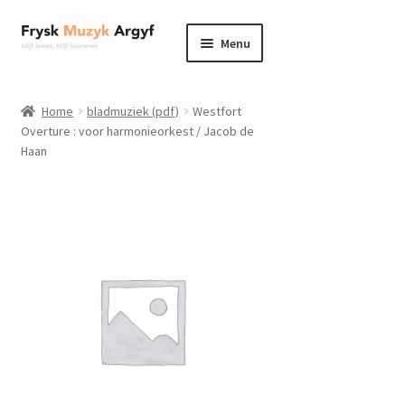
Ga
Ga
Menu
door
naar
naar
de
home
navigatie
inhoud
Home
bladmuziek (pdf)
Westfort
Submenu
Overture : voor harmonieorkest / Jacob de
informatie
Haan
uitvouwen
Submenu
winkel
uitvouwen
Componisten
nieuws
events
contact