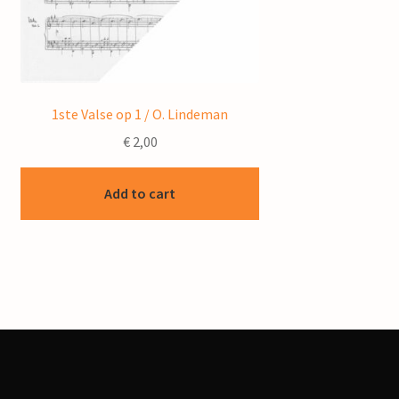
1ste Valse op 1 / O. Lindeman
€
2,00
Add to cart