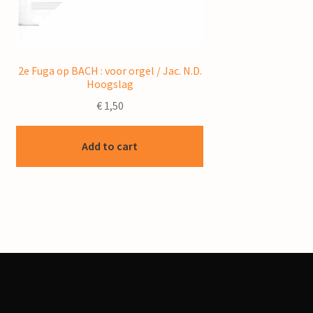
2e Fuga op BACH : voor orgel / Jac. N.D.
Hoogslag
€
1,50
Add to cart