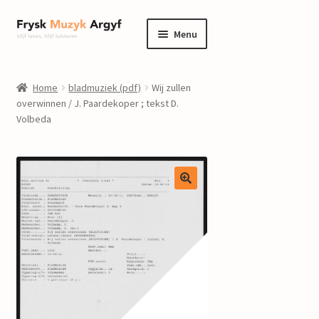
Ga
Ga
Menu
door
naar
naar
de
home
navigatie
inhoud
Home
bladmuziek (pdf)
Wij zullen
Submenu
overwinnen / J. Paardekoper ; tekst D.
informatie
Volbeda
uitvouwen
Submenu
winkel
uitvouwen
Componisten
nieuws
events
contact