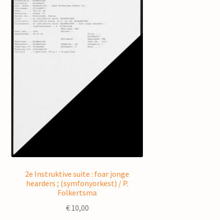
2e Instruktive suite : foar jonge
hearders ; (symfonyorkest) / P.
Folkertsma
€
10,00