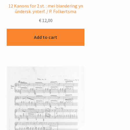
12 Kanons for 2 st. : mei biandering yn
ûndersk. ynterf. / P. Folkertsma
€
12,00
Add to cart