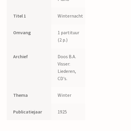
Titel 1
Winternacht
Omvang
1 partituur
(2 p.)
Archief
Doos B.A.
Visser:
Liederen,
CD's.
Thema
Winter
Publicatiejaar
1925