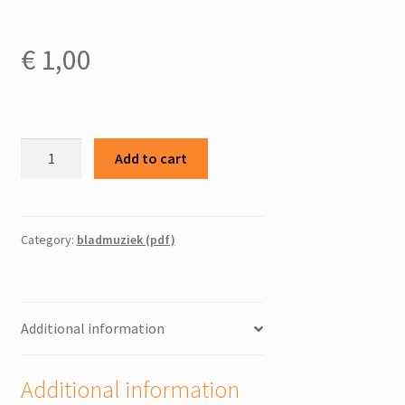
€
1,00
Winternacht
Add to cart
/
Bouke
Visser
;
Category:
bladmuziek (pdf)
tekst:
Nikolaus
Lenau
Additional information
quantity
Additional information