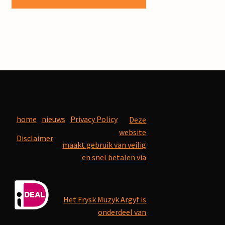
home
nieuws
Privacy Policy
Deze
website
Disclaimer
maakt gebruik van veilig
en snel betalen via
Het Frysk Muzyk Argyf is
onderdeel van