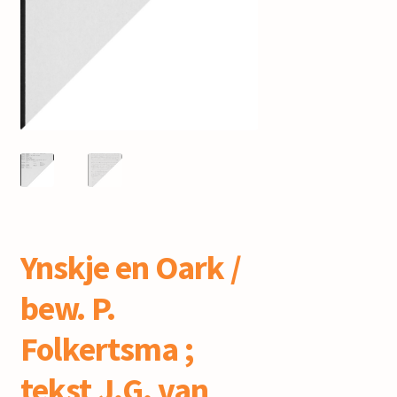
mijn account
Ynskje en Oark /
bew. P.
Folkertsma ;
tekst J.G. van