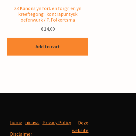
23 Kanons yn forl. en forgr. en yn
kreeftegong : kontrapuntysk
oefenwurk / P. Folkertsma
€
14,00
Add to cart
home
nieuws
Privacy Policy
Deze
website
Disclaimer