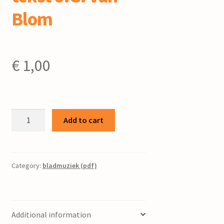
Blom
€
1,00
Ynskje
Add to cart
en
Oark
/
bew.
Category:
bladmuziek (pdf)
P.
Folkertsma
;
Additional information
tekst