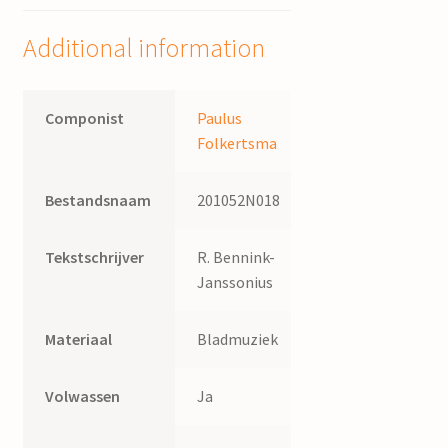
J.G.
van
Additional information
Blom
quantity
Componist
Paulus
Folkertsma
Bestandsnaam
201052N018
Tekstschrijver
R. Bennink-
Janssonius
Materiaal
Bladmuziek
Volwassen
Ja