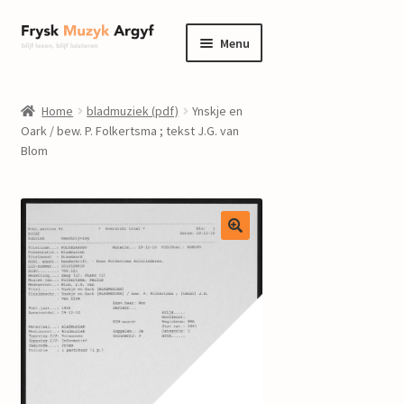
Ga
Ga
Menu
door
naar
naar
de
home
navigatie
inhoud
Home
bladmuziek (pdf)
Ynskje en
Submenu
Oark / bew. P. Folkertsma ; tekst J.G. van
informatie
Blom
uitvouwen
Submenu
winkel
uitvouwen
Componisten
nieuws
events
contact