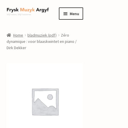
Ga
Ga
Menu
door
naar
naar
de
home
navigatie
inhoud
Home
bladmuziek (pdf)
Zéro
Submenu
dynamique : voor blaaskwintet en piano /
informatie
Dirk Dekker
uitvouwen
Submenu
winkel
uitvouwen
Componisten
nieuws
events
contact