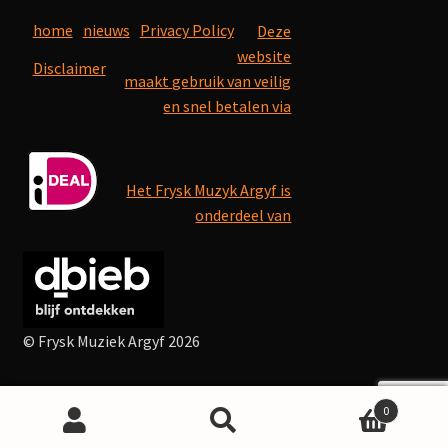
home
nieuws
Privacy Policy
Deze
website
Disclaimer
maakt gebruik van veilig
en snel betalen via
Het Frysk Muzyk Argyf is
onderdeel van
© Frysk Muziek Argyf 2026
0
Search
Search