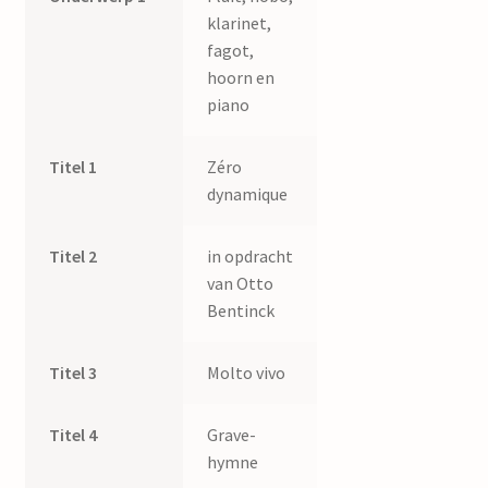
klarinet,
fagot,
hoorn en
piano
Titel 1
Zéro
dynamique
Titel 2
in opdracht
van Otto
Bentinck
Titel 3
Molto vivo
Titel 4
Grave-
hymne