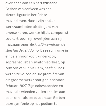
overleden aan een hartstilstand.
mijn account
Gerben van der Veen was een
sleutelfiguur in het Friese
muziekleven. Naast zijn drukke
werkzaamheden als dirigent van
diverse koren, werkte hij als componist
tot kort voor zijn overlijden aan zijn
magnum opus: de
Fryslân Symfony: de
stim fan de reiddomp
. Deze symfonie in
elf delen voor koor, kinderkoor,
sopraansolist en symfonieorkest, op
teksten van Eppie Dam, heeft hij nog
weten te voltooien. De première van
dit grootse werk staat gepland voor
februari 2027. Zijn nabestaanden en
muzikale vrienden zullen er alles aan
doen om – als eerbetoon aan Gerben –
deze symfonie op het podium te