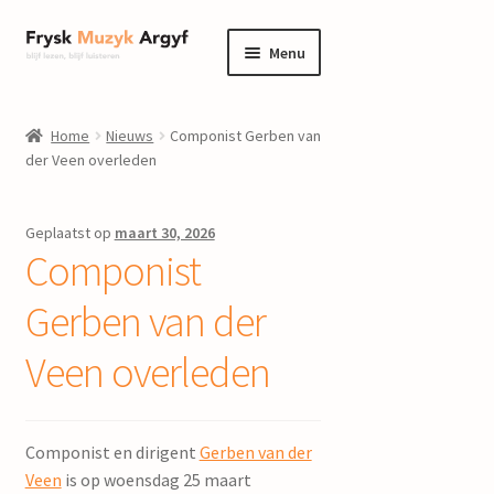
Ga
Ga
Menu
door
naar
naar
de
home
navigatie
inhoud
Home
Nieuws
Componist Gerben van
Submenu
der Veen overleden
informatie
uitvouwen
Submenu
winkel
Geplaatst op
maart 30, 2026
uitvouwen
Componist
Componisten
Gerben van der
nieuws
Veen overleden
events
Componist en dirigent
Gerben van der
contact
Veen
is op woensdag 25 maart