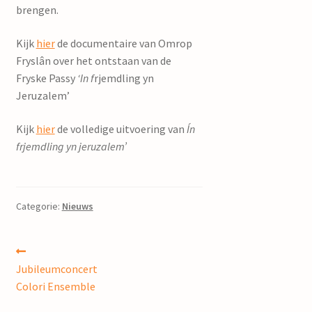
brengen.
Kijk
hier
de documentaire van Omrop
Fryslân over het ontstaan van de
Fryske Passy
‘In f
rjemdling yn
Jeruzalem’
Kijk
hier
de volledige uitvoering van
Ín
frjemdling yn jeruzalem’
Categorie:
Nieuws
Bericht
Vorig
bericht:
Jubileumconcert
navigatie
Colori Ensemble