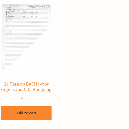
2e Fuga op BACH : voor
orgel / Jac. N.D. Hoogslag
€
1,50
Add to cart