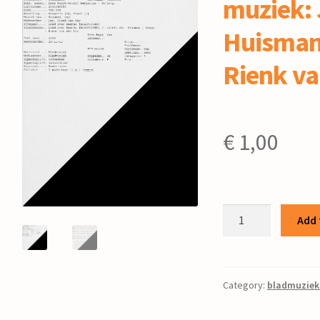
muziek: 
Huisman 
Rienk va
€
1,00
Lied
Add 
over
Naäman
/
muziek:
Category:
bladmuziek
Jac.
Huisman