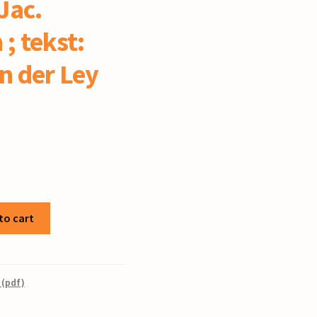
Jac.
; tekst:
n der Ley
to cart
 (pdf)