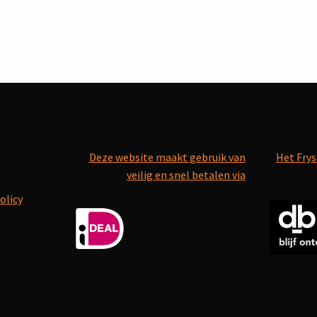
Deze website maakt gebruik van
Het Frys
veilig en snel betalen via
olicy