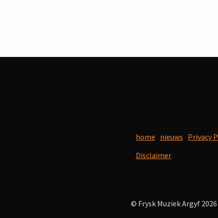
home
nieuws
Privacy P
Disclaimer
© Frysk Muziek Argyf 2026