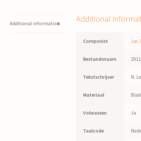
;
tekst:
Additional informa
Rienk
Additional information
van
der
Componist
Jac.
Ley
quantity
Bestandsnaam
201
Tekstschrijver
N. L
Materiaal
Bla
Volwassen
Ja
Taalcode
Nede