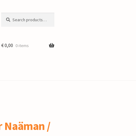
Search
Search
for:
€
0,00
0 items
r Naäman /