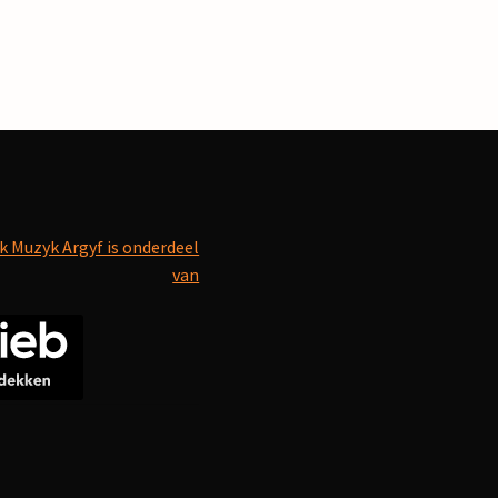
k Muzyk Argyf is onderdeel
van