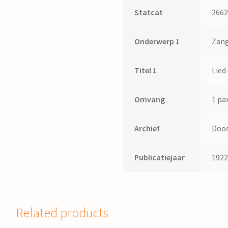
Statcat
266
Onderwerp 1
Zang
Titel 1
Lied
Omvang
1 par
Archief
Doos
Publicatiejaar
192
Related products