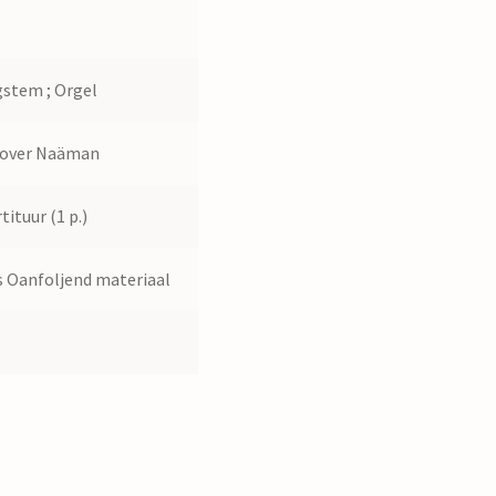
2
stem ; Orgel
 over Naäman
tituur (1 p.)
 Oanfoljend materiaal
2