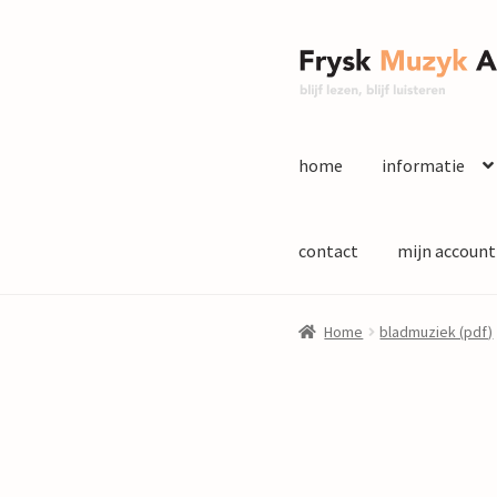
Ga
Ga
door
naar
naar
de
navigatie
inhoud
home
informatie
contact
mijn account
Home
bladmuziek (pdf)