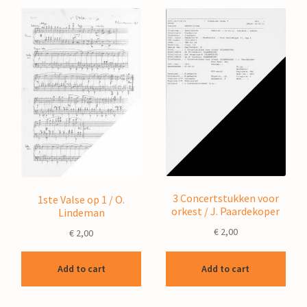
3 Concertstukken voor
1ste Valse op 1 / O.
orkest / J. Paardekoper
Lindeman
€
2,00
€
2,00
Add to cart
Add to cart