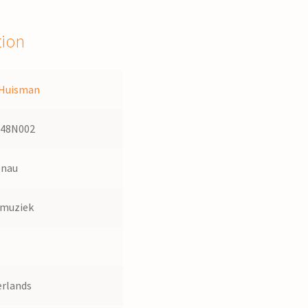
tion
 Huisman
148N002
enau
dmuziek
rlands