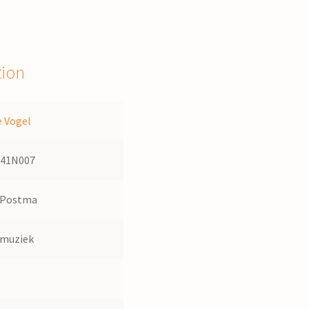
tion
 Vogel
141N007
 Postma
dmuziek