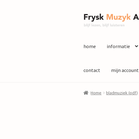
Ga
Ga
door
naar
naar
de
navigatie
inhoud
home
informatie
contact
mijn account
Home
bladmuziek (pdf)