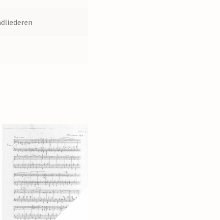
dliederen
0