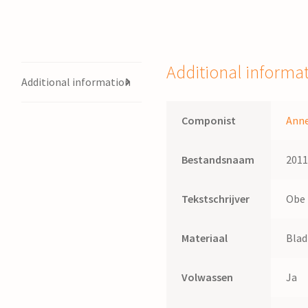
Stolk
quantity
Additional informa
Additional information
Componist
Anne
Bestandsnaam
201
Tekstschrijver
Obe
Materiaal
Bla
Volwassen
Ja