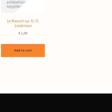
1e Marsch op. 4 / O.
Lindeman
€
1,00
Add to cart