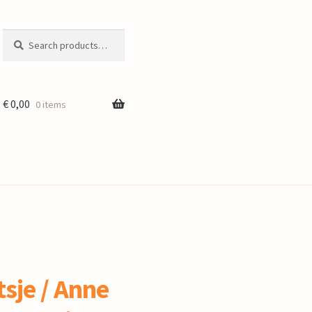
Search
Search
for:
€
0,00
0 items
tsje / Anne