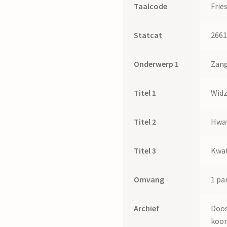
Taalcode
Frie
Statcat
266
Onderwerp 1
Zang
Titel 1
Widz
Titel 2
Hwat
Titel 3
Kwa
Omvang
1 par
Archief
Doos
koor