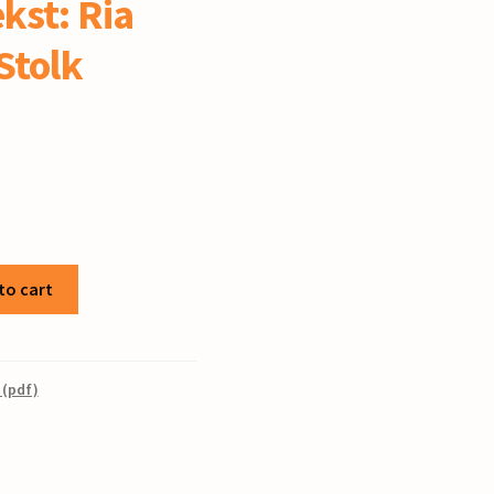
ekst: Ria
Stolk
to cart
 (pdf)