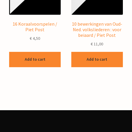
16 Koraalvoorspelen /
10 bewerkingen van Oud-
Piet Post
Ned. volksliederen : voor
beiaard / Piet Post
€
4,50
€
11,00
Add to cart
Add to cart