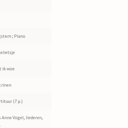
s
1
stem ; Piano
elietsje
 ik woe
trinen
tituur (7 p.)
 Anne Vogel, liederen,
.