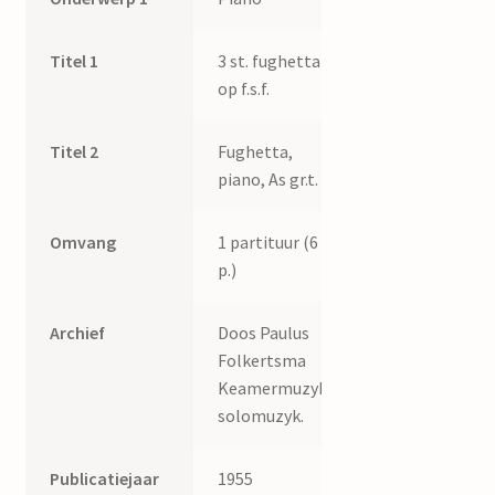
Titel 1
3 st. fughetta
op f.s.f.
Titel 2
Fughetta,
piano, As gr.t.
Omvang
1 partituur (6
p.)
Archief
Doos Paulus
Folkertsma
Keamermuzyk,
solomuzyk.
Publicatiejaar
1955