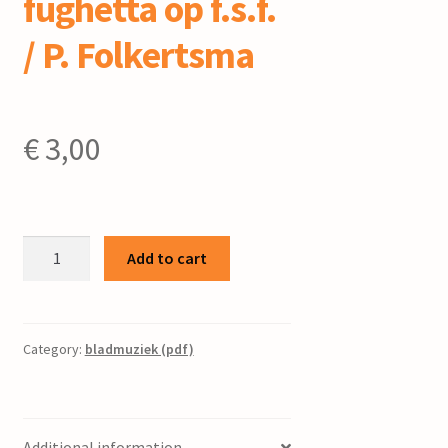
fughetta op f.s.f.
/ P. Folkertsma
€
3,00
3-
Add to cart
Stemmige
fughetta
op
f.s.f.
Category:
bladmuziek (pdf)
/
P.
Folkertsma
Additional information
quantity