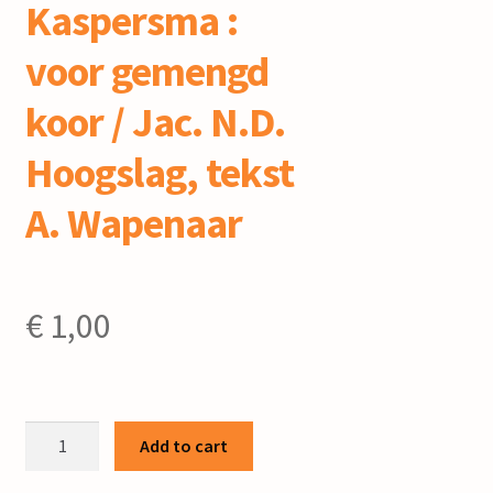
Kaspersma :
voor gemengd
koor / Jac. N.D.
Hoogslag, tekst
A. Wapenaar
€
1,00
Aan
Add to cart
de
nagedachtenis