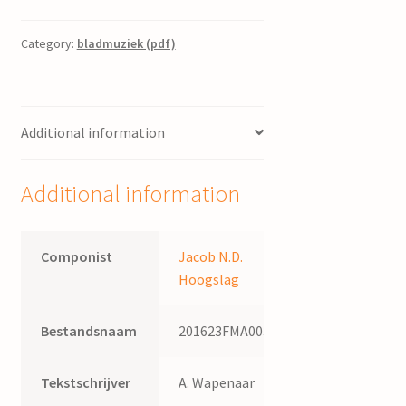
van
Cornelis
Category:
bladmuziek (pdf)
Kaspersma
:
voor
Additional information
gemengd
koor
/
Additional information
Jac.
N.D.
Hoogslag,
Componist
Jacob N.D.
tekst
Hoogslag
A.
Wapenaar
Bestandsnaam
201623FMA003
quantity
Tekstschrijver
A. Wapenaar