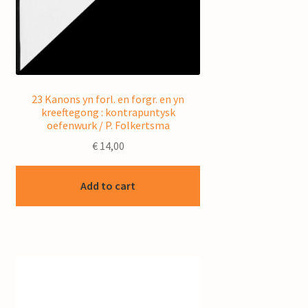
23 Kanons yn forl. en forgr. en yn
kreeftegong : kontrapuntysk
oefenwurk / P. Folkertsma
€
14,00
Add to cart