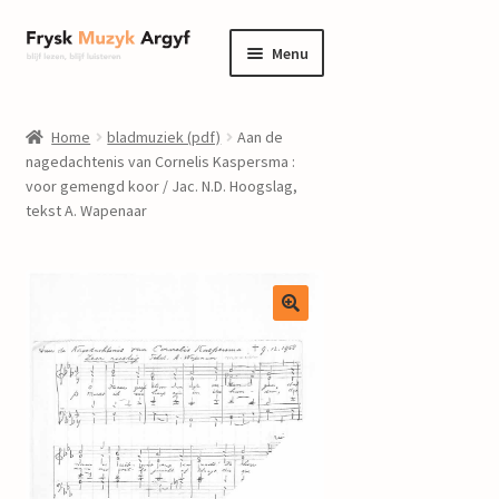
Ga
Ga
Menu
door
naar
naar
de
home
navigatie
inhoud
Home
bladmuziek (pdf)
Aan de
Submenu
nagedachtenis van Cornelis Kaspersma :
informatie
voor gemengd koor / Jac. N.D. Hoogslag,
uitvouwen
tekst A. Wapenaar
Submenu
winkel
uitvouwen
Componisten
nieuws
events
contact