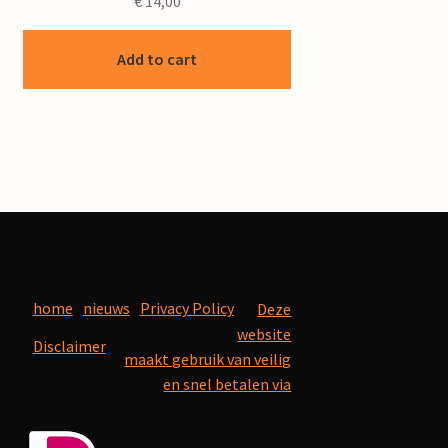
€
14,00
Add to cart
home
nieuws
Privacy Policy
Deze
website
Disclaimer
maakt gebruik van veilig
en snel betalen via