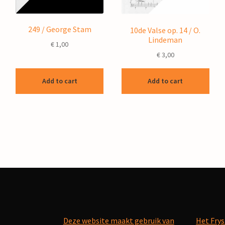
249 / George Stam
10de Valse op. 14 / O.
Lindeman
€
1,00
€
3,00
Add to cart
Add to cart
Deze website maakt gebruik van
Het Frys