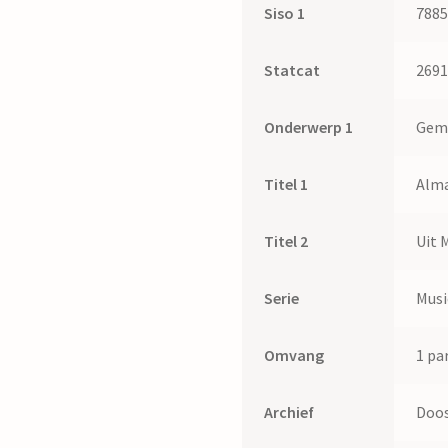
Siso 1
788
Statcat
269
Onderwerp 1
Gem
Titel 1
Alma
Titel 2
Uit 
Serie
Musi
Omvang
1 par
Archief
Doos