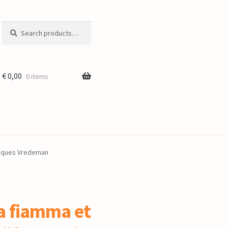
Search
Search
for:
€
0,00
0 items
 Jaques Vredeman
a fiamma et