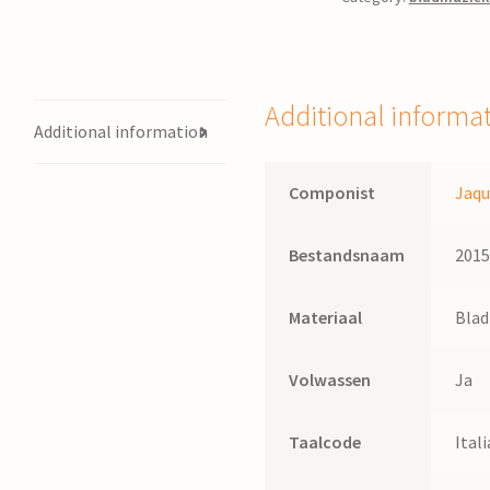
:
vijfstemmig
madrigaal
uit
Additional informa
Musica
Additional information
miscella
/
Componist
Jaqu
Jaques
Vredeman
Bestandsnaam
201
quantity
Materiaal
Bla
Volwassen
Ja
Taalcode
Ital