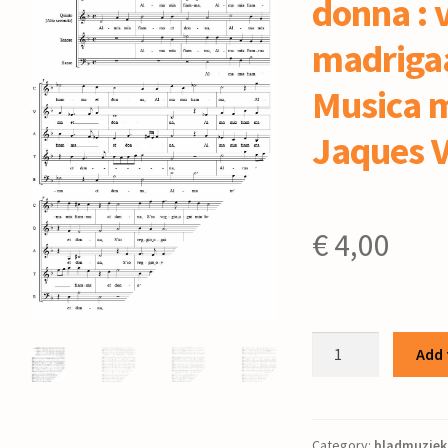
donna : 
madrigaa
Musica m
Jaques 
€
4,00
Alma
Add 
mia
fiamma
et
donna
Category:
bladmuziek