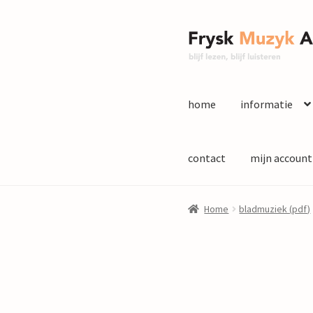
Ga
Ga
door
naar
naar
de
navigatie
inhoud
home
informatie
contact
mijn account
Home
bladmuziek (pdf)