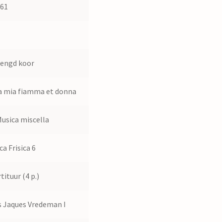
561
1
engd koor
 mia fiamma et donna
Musica miscella
ca Frisica 6
tituur (4 p.)
 Jaques Vredeman I