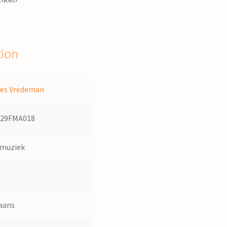
tion
es Vredeman
529FMA018
dmuziek
iaans