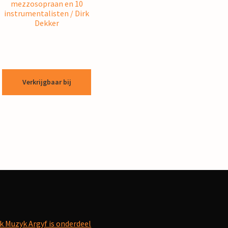
mezzosopraan en 10
instrumentalisten / Dirk
Dekker
Verkrijgbaar bij
k Muzyk Argyf is onderdeel