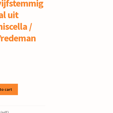
vijfstemmig
l uit
iscella /
Vredeman
to cart
 (pdf)