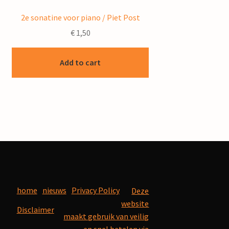
2e sonatine voor piano / Piet Post
€
1,50
Add to cart
home
nieuws
Privacy Policy
Deze
website
Disclaimer
maakt gebruik van veilig
en snel betalen via