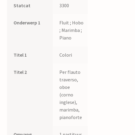
Statcat
3300
Onderwerp 1
Fluit ; Hobo
; Marimba ;
Piano
Titel 1
Colori
Titel 2
Per flauto
traverso,
oboe
(corno
inglese),
marimba,
pianoforte
Omvang
1 partituur