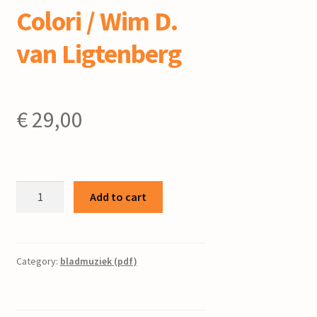
Colori / Wim D.
van Ligtenberg
€
29,00
Colori
Add to cart
/
Wim
D.
van
Category:
bladmuziek (pdf)
Ligtenberg
quantity