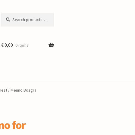
Search
Search
for:
€
0,00
0 items
rkest / Menno Bosgra
no for