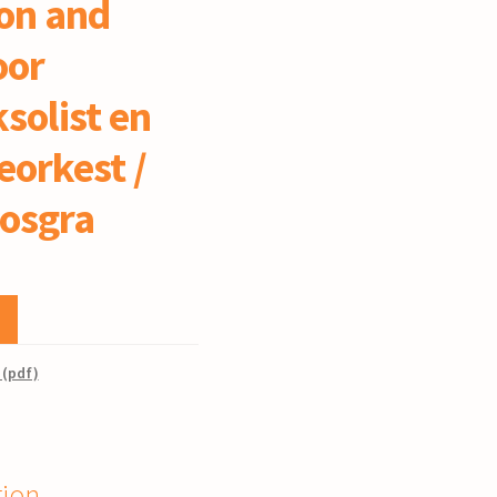
on and
oor
solist en
orkest /
osgra
 (pdf)
tion