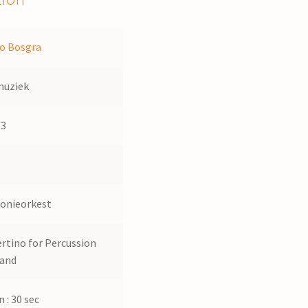
o Bosgra
muziek
13
onieorkest
rtino for Percussion
Band
 : 30 sec