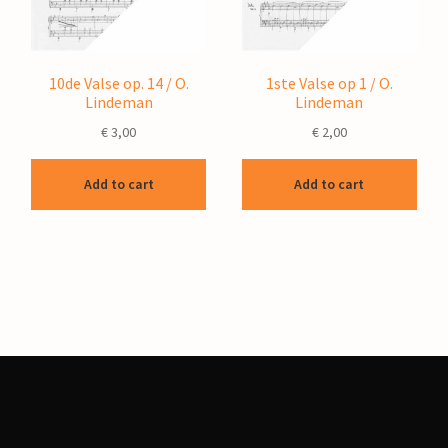
10de Valse op. 14 / O.
1ste Valse op 1 / O.
Lindeman
Lindeman
€
3,00
€
2,00
Add to cart
Add to cart