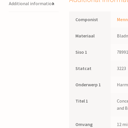
Additional information
Componist
Menn
Materiaal
Blad
Siso 1
7899
Statcat
3223
Onderwerp 1
Harm
Titel 1
Conce
and 
Omvang
12 min