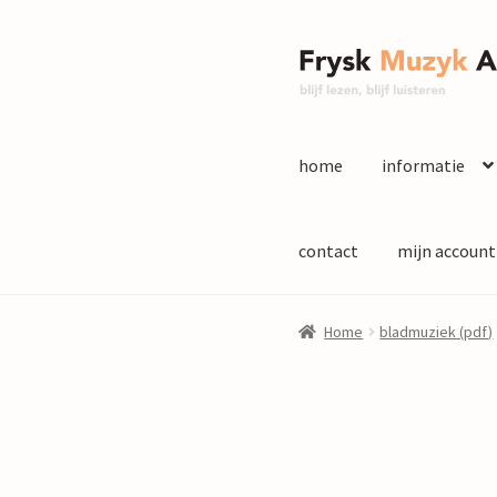
Ga
Ga
door
naar
naar
de
navigatie
inhoud
home
informatie
contact
mijn account
Home
bladmuziek (pdf)