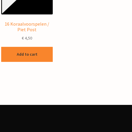
16 Koraalvoorspelen /
Piet Post
€
4,50
Add to cart