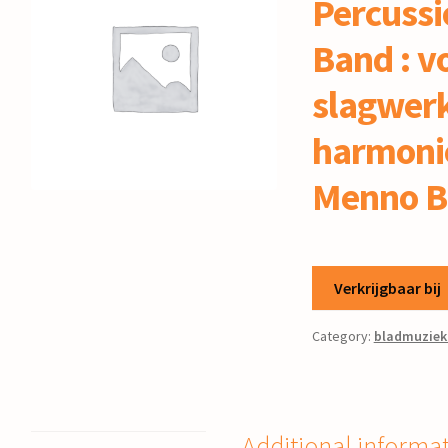
Percussi
Band : v
slagwerk
harmonie
Menno B
Verkrijgbaar bij
Category:
bladmuziek
Additional informa